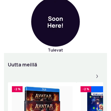
Tulevat
Uutta meillä
Panee
-2 %
-2 %