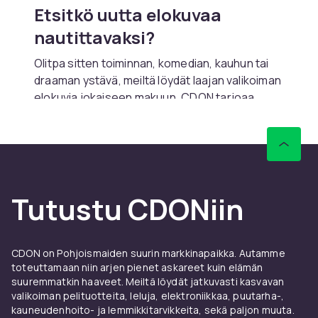
Etsitkö uutta elokuvaa
nautittavaksi?
Olitpa sitten toiminnan, komedian, kauhun tai
draaman ystävä, meiltä löydät laajan valikoiman
elokuvia jokaiseen makuun. CDON tarjoaa
uusimmat hittielokuvat sekä ajattomat
klassikot – täydellinen valinta koti-iltaan
elokuvien parissa.
Elokuvat ovat loistava tapa rentoutua,
uppoutua jännittäviin tarinoihin ja jakaa
Tutustu CDONiin
viihdehetkiä ystävien ja perheen kanssa.
Tutustu valikoimaamme DVD- ja Blu-ray-
elokuvia, mukaan lukien suurtuotannot,
CDON on Pohjoismaiden suurin markkinapaikka. Autamme
dokumentit ja perheystävälliset vaihtoehdot.
toteuttamaan niin arjen pienet askareet kuin elämän
Tarjolla on kaikkea Hollywoodin hittielokuvista
suuremmatkin haaveet. Meiltä löydät jatkuvasti kasvavan
pienempiin indie-tuotantoihin.
valikoiman pelituotteita, leluja, elektroniikkaa, puutarha-,
kauneudenhoito- ja lemmikkitarvikkeita, sekä paljon muuta.