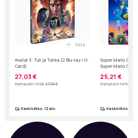
Osta
Lisää Avatar 3: Tuli ja Tuhka
Avatar 3: Tuli ja Tuhka (2 Blu-ray / O-
Super Mario Galaxy
Card)
Super Mario Galaxy
Collector's Editio
27,03 €
25,21 €
Aiempi alin hinta
27,56 €
Aiempi alin hinta
25,
keskiviikko, 12 elo
keskiviikko, 12 e