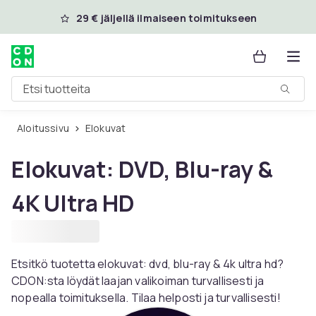
Ohita ja siirry pääsisältöön
29 € jäljellä ilmaiseen toimitukseen
Etsi tuotteita
Aloitussivu
Elokuvat
Elokuvat: DVD, Blu-ray &
4K Ultra HD
Etsitkö tuotetta elokuvat: dvd, blu-ray & 4k ultra hd?
CDON:sta löydät laajan valikoiman turvallisesti ja
nopealla toimituksella. Tilaa helposti ja turvallisesti!