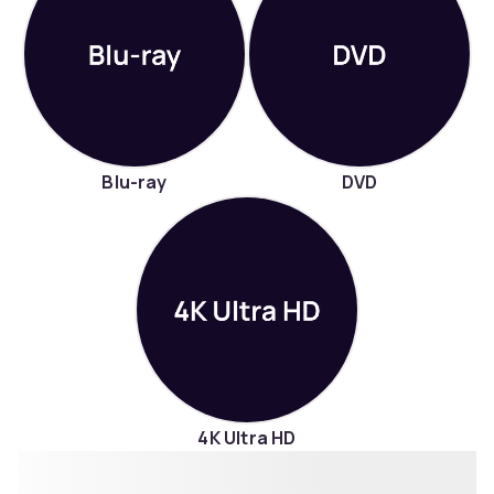
Blu-ray
DVD
4K Ultra HD