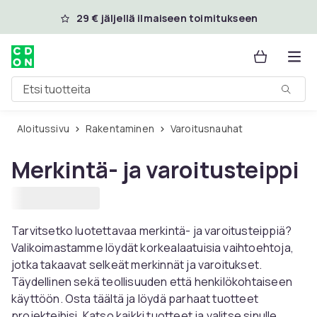
Ohita ja siirry pääsisältöön
29 € jäljellä ilmaiseen toimitukseen
Etsi tuotteita
Aloitussivu
Rakentaminen
Varoitusnauhat
Merkintä- ja varoitusteippi
Tarvitsetko luotettavaa merkintä- ja varoitusteippiä?
Valikoimastamme löydät korkealaatuisia vaihtoehtoja,
jotka takaavat selkeät merkinnät ja varoitukset.
Täydellinen sekä teollisuuden että henkilökohtaiseen
käyttöön. Osta täältä ja löydä parhaat tuotteet
projekteihisi. Katso kaikki tuotteet ja valitse sinulle