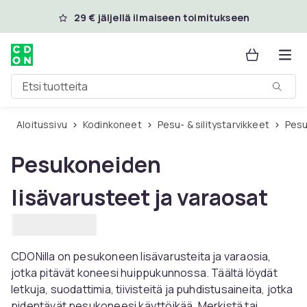
Ohita ja siirry pääsisältöön
29 € jäljellä ilmaiseen toimitukseen
Etsi tuotteita
Aloitussivu
Kodinkoneet
Pesu- & silitystarvikkeet
Pes
Pesukoneiden
lisävarusteet ja varaosat
CDONilla on pesukoneen lisävarusteita ja varaosia,
jotka pitävät koneesi huippukunnossa. Täältä löydät
letkuja, suodattimia, tiivisteitä ja puhdistusaineita, jotka
pidentävät pesukoneesi käyttöikää. Merkistä tai