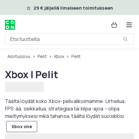
Ohita ja siirry pääsisältöön
29 € jäljellä ilmaiseen toimitukseen
Etsi tuotteita
Aloitussivu
Pelit
Xbox
Pelit
Xbox | Pelit
Täältä löydät koko Xbox-pelivalikoimamme. Urheilua,
FPS:ää, seikkailua, strategiaa tai kilpa-ajoa – olipa
mieltymyksesi mikä tahansa, täältä löydät suosikkisi.
Xbox one