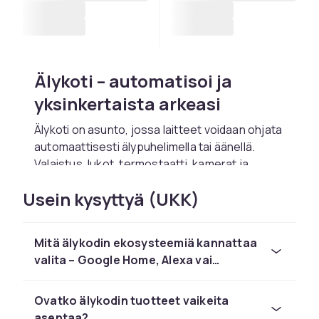
Älykoti – automatisoi ja
yksinkertaista arkeasi
Älykoti on asunto, jossa laitteet voidaan ohjata
automaattisesti älypuhelimella tai äänellä.
Valaistus, lukot, termostaatti, kamerat ja
kaiuttimet kommunikoivat Wi-Fi:n, Zigbeen tai
Usein kysyttyä (UKK)
Z-Waven kautta ja integroituvat Google
Homeen, Amazon Alexaan ja Apple HomeKitiin.
Energiansäästöt ovat selvä etu –
Mitä älykodin ekosysteemiä kannattaa
älytermostaatit optimoivat lämmityksen
valita – Google Home, Alexa vai
läsnäolon perusteella. Älylamput himmenevät
HomeKit?
automaattisesti. Turvallisuus paranee
Ovatko älykodin tuotteet vaikeita
videopuhelinsoittimilla ja älylukoilla joita voi
asentaa?