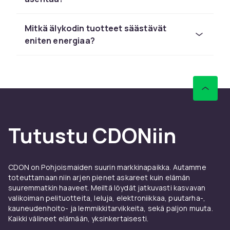
lukita etänä.
Tutustu älykoti-tuotteisiin CDONissa –
Mitkä älykodin tuotteet säästävät
älylamput
,
langattomat ovikellot
ja
älykkäät
eniten energiaa?
kaiuttimet
.
Ostovinkkejä Kodin
automaatiosetit:lle
CDONilta löydät kodin automaatiosetit:ä Philips
Huelta, IKEA Tradfrilta, Ringiltä, Amazonilta,
Googlelta ja Applelta kilpailukykyiseen hintaan.
Tutustu CDONiin
Tarkista yhteensopivuus valitun ekosysteemisi
kanssa (Google Home, Alexa tai HomeKit).
Aloita helposti ja laajenna järjestelmää
CDON on Pohjoismaiden suurin markkinapaikka. Autamme
toteuttamaan niin arjen pienet askareet kuin elämän
vähitellen. Useimmat älylaitteet asennetaan
suuremmatkin haaveet. Meiltä löydät jatkuvasti kasvavan
muutamassa minuutissa. CDONilta tilaat
valikoiman pelituotteita, leluja, elektroniikkaa, puutarha-,
turvallisesti nopealla toimituksella ja helpolla
kauneudenhoito- ja lemmikkitarvikkeita, sekä paljon muuta.
palautuksella.
Kaikki välineet elämään, yksinkertaisesti.