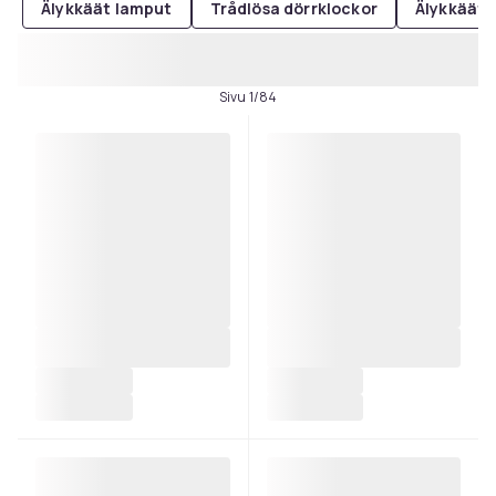
Älykkäät lamput
Trådlösa dörrklockor
Älykkäät 
Sivu 1/84