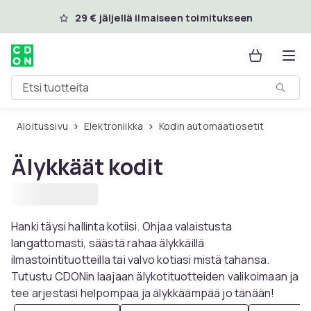
Ohita ja siirry pääsisältöön
29 € jäljellä ilmaiseen toimitukseen
Etsi tuotteita
Aloitussivu
Elektroniikka
Kodin automaatiosetit
Älykkäät kodit
Hanki täysi hallinta kotiisi. Ohjaa valaistusta
langattomasti, säästä rahaa älykkäillä
ilmastointituotteilla tai valvo kotiasi mistä tahansa.
Tutustu CDONin laajaan älykotituotteiden valikoimaan ja
tee arjestasi helpompaa ja älykkäämpää jo tänään!