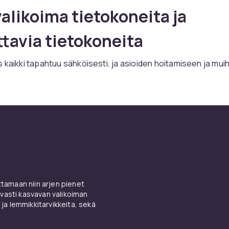
valikoima tietokoneita ja
tavia tietokoneita
 kaikki tapahtuu sähköisesti, ja asioiden hoitamiseen ja muih
vitaan hyvä tietokone. Valikoimastamme löydät sekä kannetta
 että tietokoneen komponentteja oman pöytätietokoneesi
. Meillä on elektroniikkatuotteita tunnetuilta tuotemerkeiltä,
a Samsung. Voit helposti valita tietokoneen hintaluokan ja
uksen mukaan. Tarvitsetko tietokonelaukun? Meillä on sellai
kennellä tietokoneella, tarvitset täysin erilaisen mallin kuin j
ita pelejä. Meillä on kaikki versiot.
e useista matkapuhelimista j
amaan niin arjen pienet
vasti kasvavan valikoiman
eista
 ja lemmikkitarvikkeita, sekä
udelle matkapuhelimelle, löydät sen meiltä. Meillä on uusimmat 