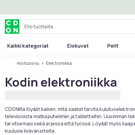
Ohita ja siirry pääsisältöön
Etsi tuotteita
Kaikki kategoriat
Elokuvat
Pelit
Aloitussivu
Elektroniikka
Kodin elektroniikka
CDONilta löydät kaiken, mitä saatat tarvita kulutuselektron
televisioista matkapuhelimiin ja tabletteihin. Uusimman tek
tarvitsemasi sekä arjessa että työssä. Löydät myös kaapele
kuuluvia lisävarusteita.