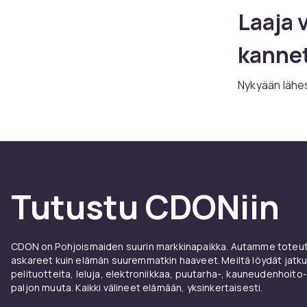
Laaja 
kannet
Nykyään lähes
tehtäviin tar
tietokoneita
rakentamiseen
Apple, Asus j
käyttötarkoit
aiot vain työs
Tutustu CDONiin
pelata tehokka
Valits
CDON on Pohjoismaiden suurin markkinapaikka. Autamme toteutt
askareet kuin elämän suuremmatkin haaveet. Meiltä löydät jatku
tablet
pelituotteita, leluja, elektroniikkaa, puutarha-, kauneudenhoito-
paljon muuta. Kaikki välineet elämään, yksinkertaisesti.
Jos on aika u