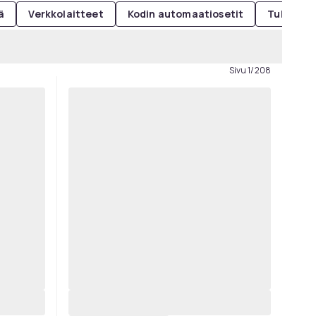
ä
Verkkolaitteet
Kodin automaatiosetit
Tulostime
Sivu 1/208