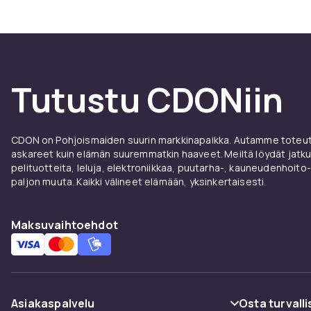
Tutustu CDONiin
CDON on Pohjoismaiden suurin markkinapaikka. Autamme toteutt
askareet kuin elämän suuremmatkin haaveet. Meiltä löydät jatku
pelituotteita, leluja, elektroniikkaa, puutarha-, kauneudenhoito-
paljon muuta. Kaikki välineet elämään, yksinkertaisesti.
Maksuvaihtoehdot
Asiakaspalvelu
Osta turvalli