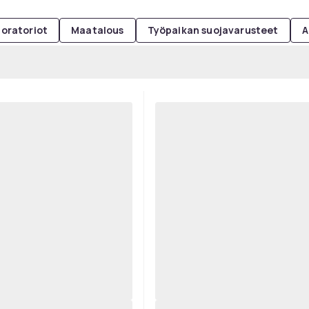
boratoriot
Maatalous
Työpaikan suojavarusteet
A