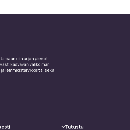
amaan niin arjen pienet
vasti kasvavan valikoiman
 ja lemmikkitarvikkeita, sekä
sesti
Tutustu