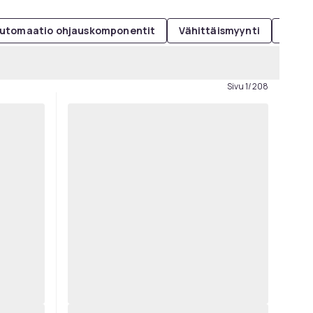
utomaatio ohjauskomponentit
Vähittäismyynti
Hiust
Sivu 1/208