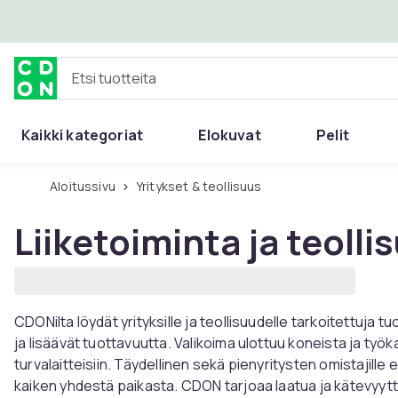
Ohita ja siirry pääsisältöön
Etsi tuotteita
Kaikki kategoriat
Elokuvat
Pelit
Aloitussivu
Yritykset & teollisuus
Liiketoiminta ja teolli
CDONilta löydät yrityksille ja teollisuudelle tarkoitettuja t
ja lisäävät tuottavuutta. Valikoima ulottuu koneista ja työka
turvalaitteisiin. Täydellinen sekä pienyritysten omistajille e
kaiken yhdestä paikasta. CDON tarjoaa laatua ja kätevyyttä 