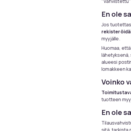
"Vahvistettu" 
En ole s
Jos tuotettasi
rekisteröidä
myyjälle.
Huomaa, että 
lähetyksenä, 
alueesi postin
lomakkeen ka
Voinko v
Toimitustava
tuotteen myyj
En ole s
Tilausvahvist
sitä, tarkist