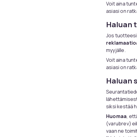
Voit aina tunt
asiasi on ratk
Haluan t
Jos tuotteesi 
reklamaatio
myyjälle.
Voit aina tunt
asiasi on ratk
Haluan s
Seurantatiedo
lähettämisest
siksi kestää 
Huomaa
, et
(varubrev) eik
vaan ne toimi