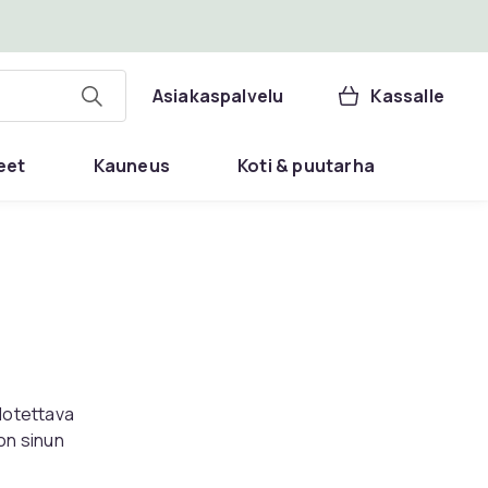
Asiakaspalvelu
Kassalle
eet
Kauneus
Koti & puutarha
dotettava
on sinun