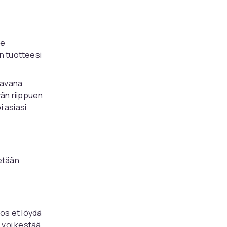
ee
an tuotteesi
tavana
vän riippuen
i asiasi
tetään
Jos et löydä
 voi kestää