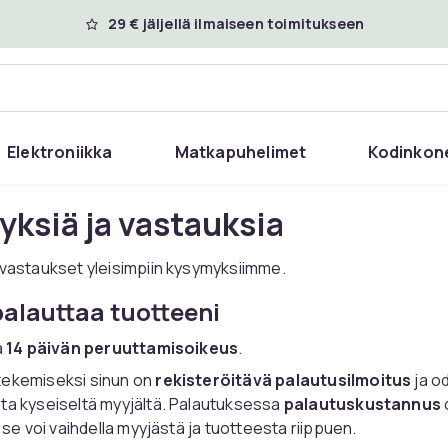
29 € jäljellä ilmaiseen toimitukseen
Elektroniikka
Matkapuhelimet
Kodinkon
ksiä ja vastauksia
 vastaukset yleisimpiin kysymyksiimme.
alauttaa tuotteeni
a
14 päivän peruuttamisoikeus
.
tekemiseksi sinun on
rekisteröitävä palautusilmoitus
ja o
ta kyseiseltä myyjältä. Palautuksessa
palautuskustannus
a se voi vaihdella myyjästä ja tuotteesta riippuen.