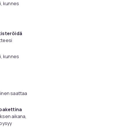
i, kunnes
kisteröidä
tteesi
i, kunnes
minen saattaa
upakettina
tuksen aikana,
 pysyy