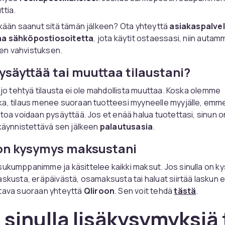
ttia.
äkään saanut sitä tämän jälkeen? Ota yhteyttä
asiakaspalve
a sähköpostiosoitetta
, jota käytit ostaessasi, niin autam
n vahvistuksen.
ysäyttää tai muuttaa tilaustani?
i jo tehtyä tilausta ei ole mahdollista muuttaa. Koska olemme
a, tilaus menee suoraan tuotteesi myyneelle myyjälle, emmek
stoa voidaan pysäyttää. Jos et enää halua tuotettasi, sinun 
 käynnistettävä sen jälkeen
palautusasia
.
 on kysymys maksustani
ukumppanimme ja käsittelee kaikki maksut. Jos sinulla on k
askusta, eräpäivästä, osamaksusta tai haluat siirtää laskun 
ttava suoraan yhteyttä
Qliroon
. Sen voit tehdä
tästä
.
sinulla lisäkysymyksiä 