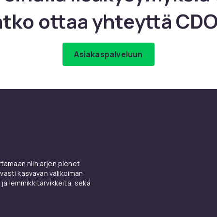
atko ottaa yhteyttä CDO
Asiakaspalveluun
amaan niin arjen pienet
vasti kasvavan valikoiman
 ja lemmikkitarvikkeita, sekä