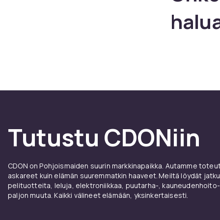
halu
Tutustu CDONiin
CDON on Pohjoismaiden suurin markkinapaikka. Autamme toteutt
askareet kuin elämän suuremmatkin haaveet. Meiltä löydät jatku
pelituotteita, leluja, elektroniikkaa, puutarha-, kauneudenhoito-
paljon muuta. Kaikki välineet elämään, yksinkertaisesti.