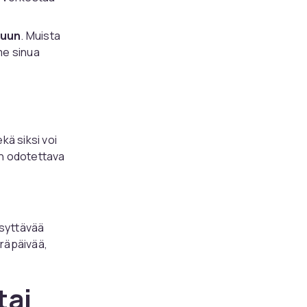
luun
. Muista
me sinua
ä siksi voi
on odotettava
ysyttävää
eräpäivää,
tai