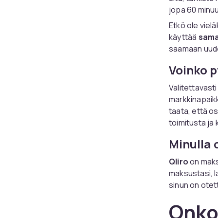
jopa 60 minuu
Etkö ole viel
käyttää
sama
saamaan uude
Voinko p
Valitettavast
markkinapaikk
taata, että o
toimitusta ja
Minulla
Qliro
on maks
maksustasi, l
sinun on ote
Onko 