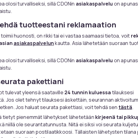
ea olosi turvalliseksi, sillä CDONin
asiakaspalvelu
on apunas
aistu.
ehdä tuotteestani reklamaation
toimii huonosti, on rikki tai ei vastaa saamaasi tietoa, voit
re
asian
asiakaspalvelun
kautta. Asia lähetetään suoraan tuo
ea olosi turvalliseksi, sillä CDONin
asiakaspalvelu
on apunas
aistu.
eurata pakettiani
t tulevat yleensä saataville
24 tunnin kuluessa
tilauksesi
ä. Jos olet tehnyt tilauksesi äskettäin, seurannan aktivoitu
hetken. Jos haluat seurata pakettiasi, voit tehdä sen
tästä
.
tä tietyt pienemmät lähetykset lähetetään
kirjeenä tai pikk
ä niillä ole seurantatunnusta. Niitä ei siksi voi seurata kulje
tetaan suoraan postilaatikkoosi. Tällaisten lähetysten tilana