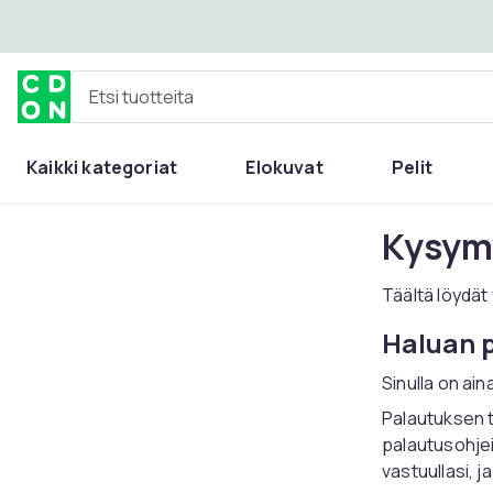
Ohita ja siirry pääsisältöön
Etsi tuotteita
Kaikki kategoriat
Elokuvat
Pelit
Kysymy
Täältä löydät
Haluan p
Sinulla on ain
Palautuksen 
palautusohjei
vastuullasi, j