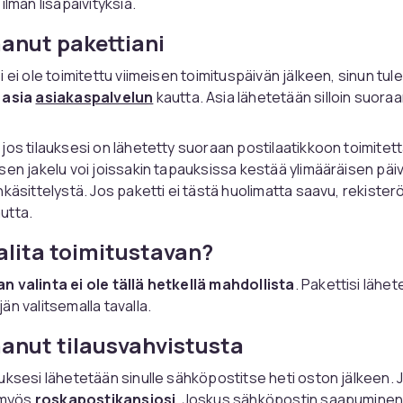
ilman lisäpäivityksiä.
aanut pakettiani
 ei ole toimitettu viimeisen toimituspäivän jälkeen, sinun tul
 asia
asiakaspalvelun
kautta. Asia lähetetään silloin suora
jos tilauksesi on lähetetty suoraan postilaatikkoon toimitet
sen jakelu voi joissakin tapauksissa kestää ylimääräisen päi
käsittelystä. Jos paketti ei tästä huolimatta saavu, rekisterö
utta.
alita toimitustavan?
n valinta ei ole tällä hetkellä mahdollista
. Pakettisi lähe
än valitsemalla tavalla.
aanut tilausvahvistusta
uksesi lähetetään sinulle sähköpostitse heti oston jälkeen. 
a myös
roskapostikansiosi
. Joskus sähköpostin saapuminen