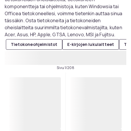
komponentteja tai ohjelmistoja, kuten Windowsia tai
Officea tietokoneellesi, voimme tietenkin auttaa sinua
tässäkin. Osta tietokoneita ja tietokoneiden
oheislaitteita suurimmilta tietokonevalmistajilta, kuten
Acer, Asus, HP, Apple, GTSA, Lenovo, MSI ja Fujitsu.
Tietokoneohjelmistot
E-kirjojen lukulaitteet
Thi
Sivu 1/208