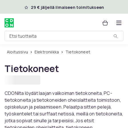
Ohita ja siirry pääsisältöön
29 € jäljellä ilmaiseen toimitukseen
Etsi tuotteita
Aloitussivu
Elektroniikka
Tietokoneet
Tietokoneet
CDONilta löydät laajan valikoiman tietokoneita, PC-
tietokoneita ja tietokoneiden oheislaitteita toimistoon,
opiskeluun ja pelaamiseen. Pelaatpa sitten pelejä,
työskentelet tai surffaat netissä, meillä on tietokoneita,
jotka sopivat sinulle ja tarpeisiisi. Jos etsit
tietokoneiden oheislaitteita, tietokoneen