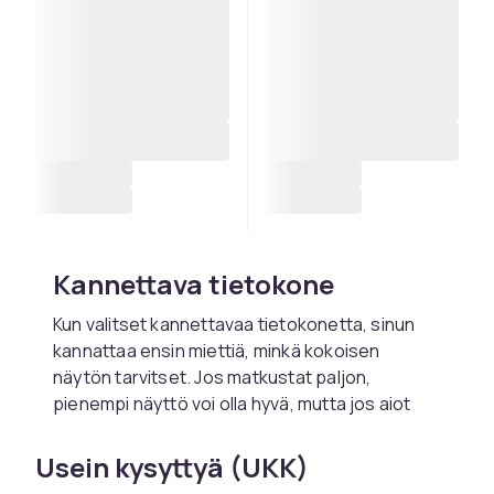
Kannettava tietokone
Kun valitset kannettavaa tietokonetta, sinun
kannattaa ensin miettiä, minkä kokoisen
näytön tarvitset. Jos matkustat paljon,
pienempi näyttö voi olla hyvä, mutta jos aiot
käyttää kannettavaa tietokonettasi paikallaan
pysyvänä laitteena, mutta haluat voida siirtää
Usein kysyttyä (UKK)
sitä helposti, suurempi näyttö voi olla