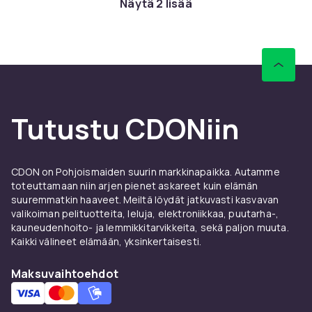
Näytä 2 lisää
hitaalta.
Toimistotietokone,
työtietokone vai tietokone
opiskeluun
Periaatteessa kaikki nykyajan tietokoneet
Tutustu CDONiin
sopivat erinomaisesti toimistotyöskentelyyn,
Office-pakettiin ja internetin selaamiseen.
Tavalliseen toimistotyöhön löydät Windows
10:n ja Office-paketin, joka sisältää muun
CDON on Pohjoismaiden suurin markkinapaikka. Autamme
toteuttamaan niin arjen pienet askareet kuin elämän
muassa Wordin, Excelin, PowerPointin ja
suuremmatkin haaveet. Meiltä löydät jatkuvasti kasvavan
Outlookin.
valikoiman pelituotteita, leluja, elektroniikkaa, puutarha-,
kauneudenhoito- ja lemmikkitarvikkeita, sekä paljon muuta.
Pelitietokone
Kaikki välineet elämään, yksinkertaisesti.
Pelit ja raskas videonmuokkaus vaativat usein
Maksuvaihtoehdot
kalliimpia komponentteja, jotta pelien ja
elokuvien suorituskyky voidaan toistaa
maksimiresoluutiolla. Erityisen tärkeää on