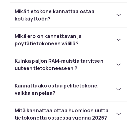
optimaalinen.
Mikä tietokone kannattaa ostaa
Pöytätietokone
kotikäyttöön?
pöytätietokone on täydellinen niille, joilla on
kotitoimisto tai surffitietokone, mutta se on
Mikä ero on kannettavan ja
myös optimaalinen pelaamiseen, musiikin ja
pöytätietokoneen välillä?
videoiden editointiin. Kun olet valinnut
tietokoneen suorituskyvyn, voit täydentää sitä
Kuinka paljon RAM-muistia tarvitsen
suuremmalla näytöllä ja ergonomisilla
uuteen tietokoneeseeni?
tietokonelisävarusteilla, kuten Microsoftin
hiirillä ja näppäimistöillä. Jos työskentelet
Kannattaako ostaa pelitietokone,
esimerkiksi kuvien, musiikin, videoiden tai 3D-
vaikka en pelaa?
editoinnin parissa, saatat joutua ostamaan
tietokoneen, jossa on erillinen näytönohjain,
tehokkaampi prosessori (CPU) ja enemmän
Mitä kannattaa ottaa huomioon uutta
sisäistä muistia. Tietokoneen suorituskykyyn
tietokonetta ostaessa vuonna 2026?
vaikuttavat negatiivisesti raskaammat
tietokonetyöt, ja tietokone voi silloin tuntua