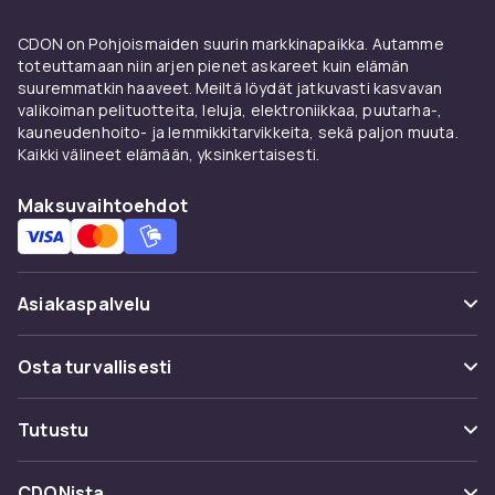
CDON on Pohjoismaiden suurin markkinapaikka. Autamme
toteuttamaan niin arjen pienet askareet kuin elämän
suuremmatkin haaveet. Meiltä löydät jatkuvasti kasvavan
valikoiman pelituotteita, leluja, elektroniikkaa, puutarha-,
kauneudenhoito- ja lemmikkitarvikkeita, sekä paljon muuta.
Kaikki välineet elämään, yksinkertaisesti.
Maksuvaihtoehdot
Asiakaspalvelu
Usein kysyttyä (UKK)
Osta turvallisesti
Seuraa pakettia
Maksuvaihtoehdot
Tutustu
Peruuta & palauta tästä
Toimitus
Kategoriat
Ota yhteyttä
CDONista