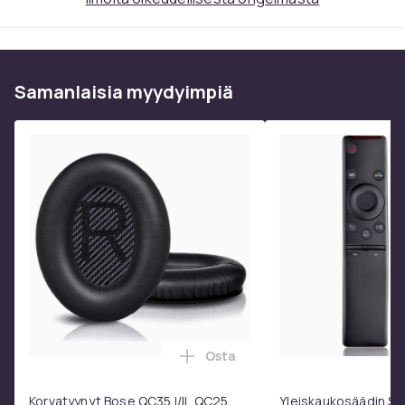
Paino, gramma
87
Tuotenro
0ba8b475-de49-4d21-9108-6918fd0d23bb
Samanlaisia ​​myydyimpiä
Tuoteturvallisuustiedot
Osta
Lisää Korvatyynyt Bose QC35 I/
Korvatyynyt Bose QC35 I/II, QC25,
Yleiskaukosäädin S