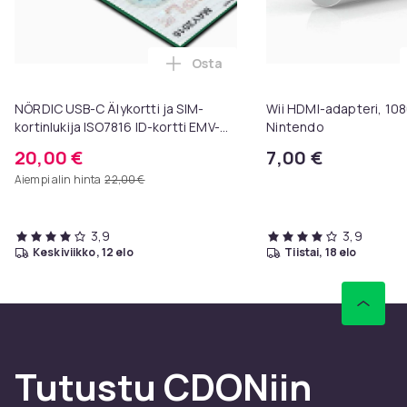
Osta
Lisää NÖRDIC USB-C Älykortti ja 
NÖRDIC USB-C Älykortti ja SIM-
Wii HDMI-adapteri, 108
kortinlukija ISO7816 ID-kortti EMV-
Nintendo
luottokortti
20,00 €
7,00 €
Aiempi alin hinta
22,00 €
3,9
3,9
keskiviikko, 12 elo
tiistai, 18 elo
Tutustu CDONiin