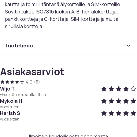
kautta ja toimii liitäntänä älykorteille ja SIM-korteille.
Sovitin tukee ISO7816 luokan A, B, henkilökortteja,
pankkikortteja ja C-kortteja, SIM-kortteja ja muita
sirullisia kortteja.
Tekniset tiedot:
Liitännät:
Tuotetiedot
1 x USB-C
1 x ISO7816-korttipaikka
1 x SIM-korttipaikka
Asiakasarviot
Tuki ISO7816-luokkien A, B ja C korteille
SIM-korttituki
4,0
(5)
Sertifikaatit: ISO-7816 & EMV2 2000 Level 1, CE, FCC,
Viljo T
VCCI, CCID, Microsoft WHQL
yhdeksän kuukautta sitten
Mykola H
Yhteensopiva seuraavien kanssa: Windows, MacOS,
vuosi sitten
Linux, ChromeOS
Harish S
vuosi sitten
Väri
Musta
Ilmoita oikeudellisesta ongelmasta