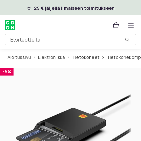
Ohita ja siirry pääsisältöön
29 € jäljellä ilmaiseen toimitukseen
Etsi tuotteita
Aloitussivu
Elektroniikka
Tietokoneet
Tietokonekomp
-9 %