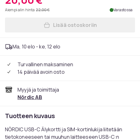
20,00 €
Aiempi alin hinta
22,00 €
Varastossa
Lisää ostoskoriin
Lisää NÖRDIC USB-C Älykortt
Ma, 10 elo - ke, 12 elo
Turvallinen maksaminen
14 päivää avoin osto
Myyjä ja toimittaja
Nördic AB
Tuotteen kuvaus
NÖRDIC USB-C Älykortti ja SIM-kortinlukija liitetään
tietokoneeseen tai muuhun laitteeseen USB-C:n