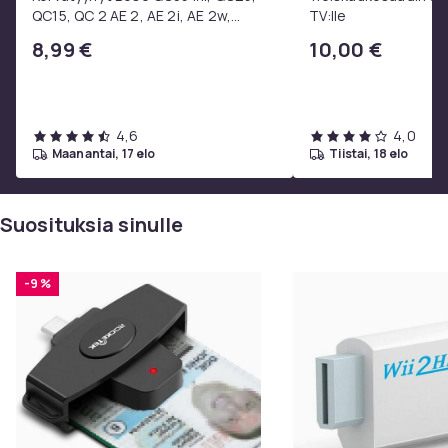
QC15, QC 2 AE 2, AE 2i, AE 2w,
TV:lle
SoundTrue, SoundLink Black
8,99 €
10,00 €
4,6
4,0
maanantai, 17 elo
tiistai, 18 elo
Suosituksia sinulle
-9 %