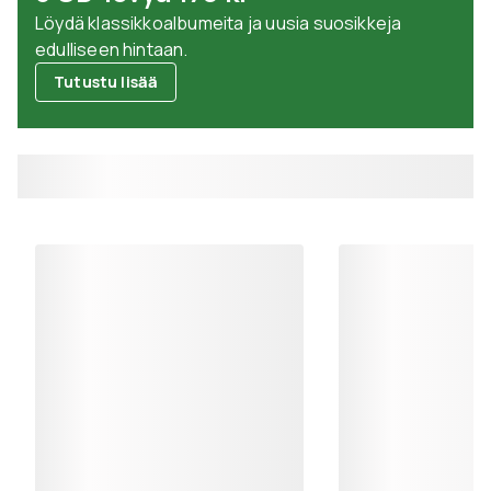
Löydä klassikkoalbumeita ja uusia suosikkeja
edulliseen hintaan.
Tutustu lisää