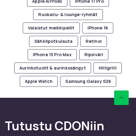
Apple AirPods
iPhone 17 Pro
Ruokailu- & lounge-ryhmät
Valaistut meikkipeilit
iPhone 16
Sähköpotkulauta
Retinol
iPhone 13 Pro Max
Ripsiväri
Aurinkotuolit & aurinkosängyt
Hiiligrilli
Apple Watch
Samsung Galaxy S26
Tutustu CDONiin