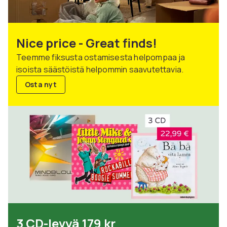
Nice price - Great finds!
Teemme fiksusta ostamisesta helpompaa ja
isoista säästöistä helpommin saavutettavia.
Osta nyt
3 CD-levyä 179 kr