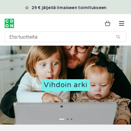
Ohita ja siirry pääsisältöön
29 € jäljellä ilmaiseen toimitukseen
Etsi tuotteita
Vihdoin arki