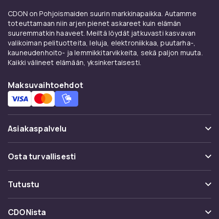
CDON on Pohjoismaiden suurin markkinapaikka. Autamme
toteuttamaan niin arjen pienet askareet kuin elämän
suuremmatkin haaveet. Meiltä löydät jatkuvasti kasvavan
valikoiman pelituotteita, leluja, elektroniikkaa, puutarha-,
kauneudenhoito- ja lemmikkitarvikkeita, sekä paljon muuta.
Kaikki välineet elämään, yksinkertaisesti.
Maksuvaihtoehdot
Asiakaspalvelu
Usein kysyttyä (UKK)
Osta turvallisesti
Seuraa pakettia
Maksuvaihtoehdot
Tutustu
Peruuta & palauta tästä
Toimitus
Kategoriat
Ota yhteyttä
CDONista