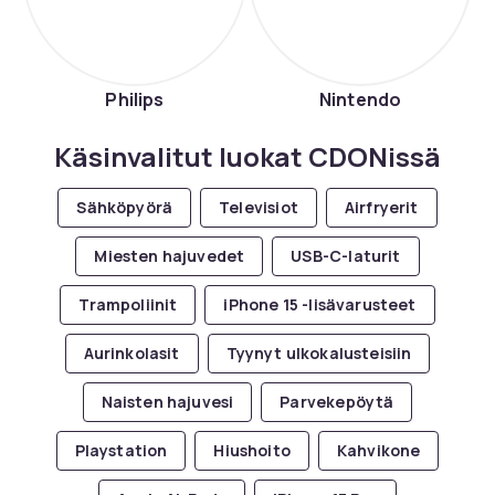
Philips
Nintendo
Käsinvalitut luokat CDONissä
Sähköpyörä
Televisiot
Airfryerit
Miesten hajuvedet
USB-C-laturit
Trampoliinit
iPhone 15 -lisävarusteet
Aurinkolasit
Tyynyt ulkokalusteisiin
Naisten hajuvesi
Parvekepöytä
Playstation
Hiushoito
Kahvikone