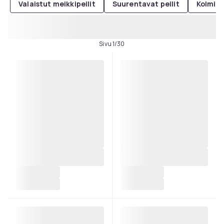
Valaistut meikkipeilit
Suurentavat peilit
Kolmios
Sivu 1/30