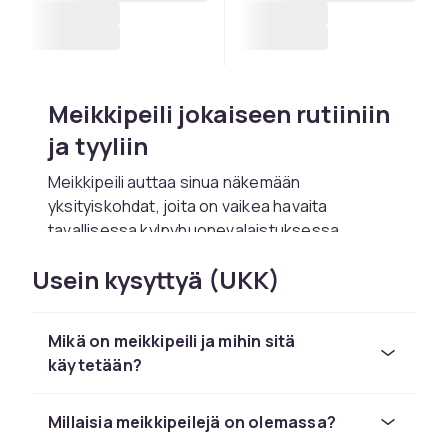
Meikkipeili jokaiseen rutiiniin
ja tyyliin
Meikkipeili auttaa sinua näkemään
yksityiskohdat, joita on vaikea havaita
tavallisessa kylpyhuonevalaistuksessa.
Riippumatta siitä, meikaatko päivittäin vai vain
Usein kysyttyä (UKK)
erityistilaisuuksissa, oikea peili tekee
meikkaamisesta helpompaa ja tuloksesta
tasaisempaa. CDONilta löydät meikkipeiliä
Mikä on meikkipeili ja mihin sitä
laajassa valikoimassa eri kokoja, muotoja ja
käytetään?
malleja.
Valaistuksella varustetut
Millaisia ​​meikkipeilejä on olemassa?