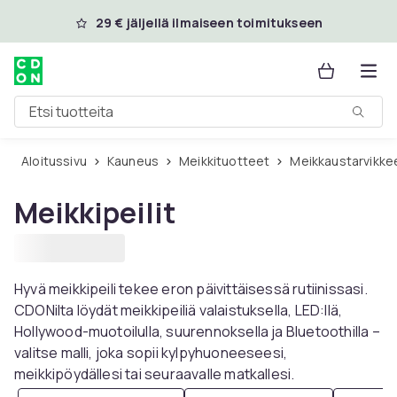
Ohita ja siirry pääsisältöön
29 € jäljellä ilmaiseen toimitukseen
Etsi tuotteita
Aloitussivu
Kauneus
Meikkituotteet
Meikkaustarvikke
Meikkipeilit
Hyvä meikkipeili tekee eron päivittäisessä rutiinissasi.
CDONilta löydät meikkipeiliä valaistuksella, LED:llä,
Hollywood-muotoilulla, suurennoksella ja Bluetoothilla –
valitse malli, joka sopii kylpyhuoneeseesi,
meikkipöydällesi tai seuraavalle matkallesi.