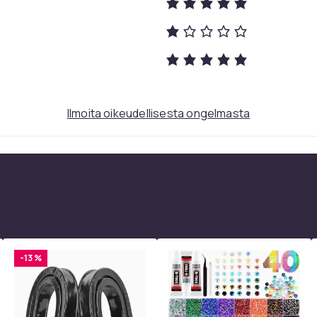
bd280567-fc3a-4708-aa3b-3ff90a36cf6b
Ilmoita oikeudellisesta ongelmasta
-13 %