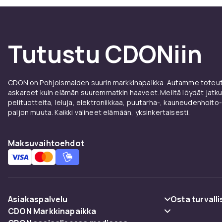
Tutustu CDONiin
CDON on Pohjoismaiden suurin markkinapaikka. Autamme toteutt
askareet kuin elämän suuremmatkin haaveet. Meiltä löydät jatku
pelituotteita, leluja, elektroniikkaa, puutarha-, kauneudenhoito-
paljon muuta. Kaikki välineet elämään, yksinkertaisesti.
Maksuvaihtoehdot
Asiakaspalvelu
Osta turvalli
CDON Markkinapaikka
Usein kysyttyä (UKK)
Maksuvaiht