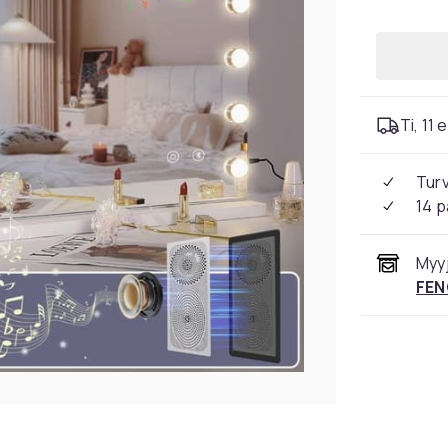
Ti, 11 
Tur
14 p
Myyj
FEN