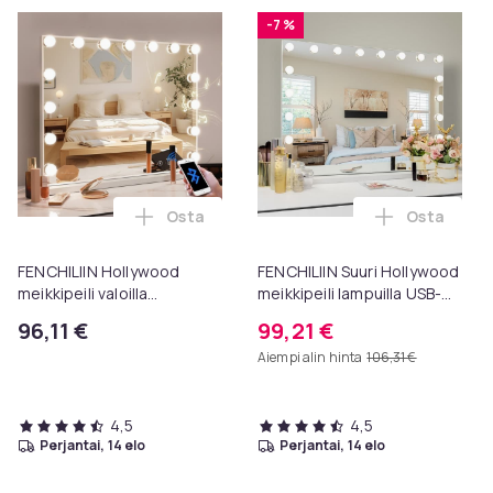
-7 %
Osta
Osta
Lisää FENCHILIIN Hollywood meikkipeili v
Lisää FENC
FENCHILIIN Hollywood
FENCHILIIN Suuri Hollywood
meikkipeili valoilla
meikkipeili lampuilla USB-
Bluetooth pöytälevy
pöytälevy seinäteline
96,11 €
99,21 €
seinäteline valkoinen 58 x
valkoinen 80 x 58 cm
Aiempi alin hinta
106,31 €
46 cm
4,5
4,5
perjantai, 14 elo
perjantai, 14 elo