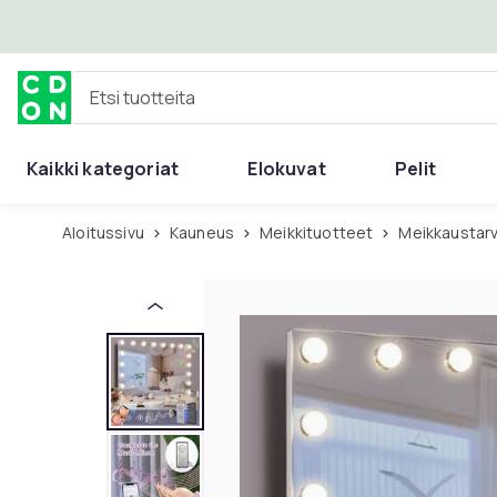
Ohita ja siirry pääsisältöön
Etsi tuotteita
Kaikki kategoriat
Elokuvat
Pelit
Aloitussivu
Kauneus
Meikkituotteet
Meikkaustar