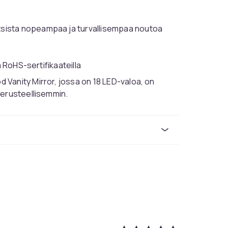
sista nopeampaa ja turvallisempaa noutoa
a RoHS-sertifikaateilla
 Vanity Mirror, jossa on 18 LED-valoa, on
 perusteellisemmin.
uhelimesi valaistuun turhamaisuuspeiliin
sen aikana. Oikealla puolella on jopa USB-
teet.
a valoasetusta, joilla on mahdollisuus
 päivänvalo ja viileä valo, jotka voit valita
urennuspeili niille, jotka meikkaavat.
ehto: Irrotettavalla pohjalla ja takana 2
joko pöydälle tai seinälle.
ä, joka sopii mihin tahansa kohtaukseen.