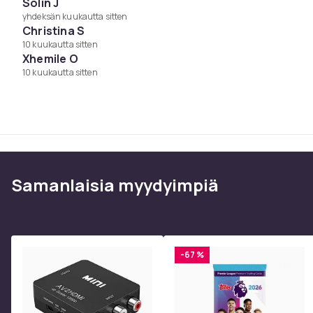
Solin J
Tuotenro
yhdeksän kuukautta sitten
Christina S
Tuoteturvallisuustiedot
10 kuukautta sitten
Xhemile O
10 kuukautta sitten
Samanlaisia ​​myydyimpiä
-67 %