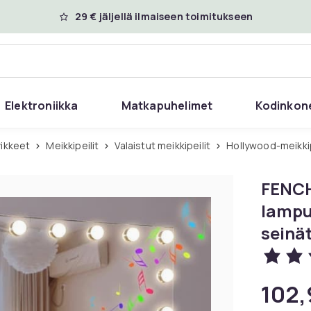
29 € jäljellä ilmaiseen toimitukseen
Elektroniikka
Matkapuhelimet
Kodinkon
vikkeet
Meikkipeilit
Valaistut meikkipeilit
Hollywood-meikkip
FENCH
lampu
seinät
102,