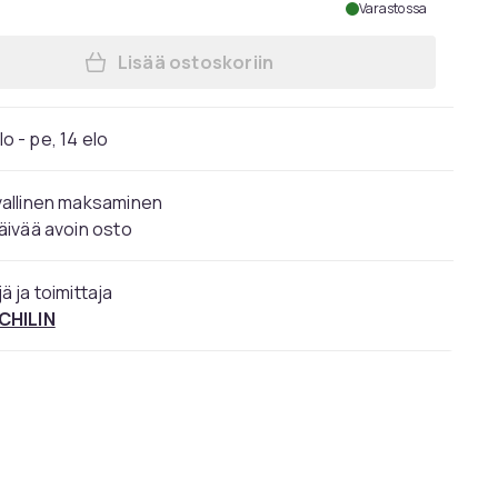
Varastossa
Lisää ostoskoriin
Lisää FENCHILIIN Suuri Hollywood me
elo - pe, 14 elo
vallinen maksaminen
äivää avoin osto
ä ja toimittaja
CHILIN