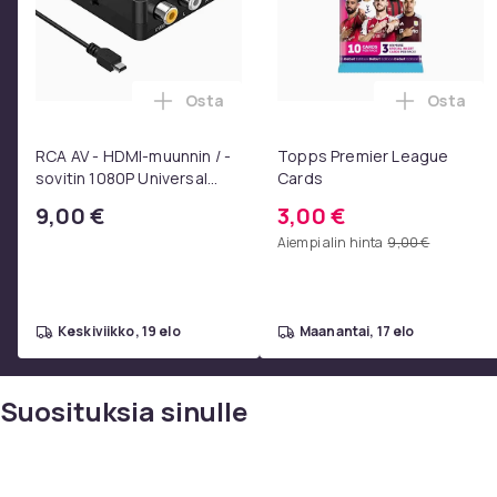
Osta
Osta
Lisää RCA AV - HDMI-muunnin / -sovitin
Lisää To
RCA AV - HDMI-muunnin / -
Topps Premier League
sovitin 1080P Universal
Cards
Musta
9,00 €
3,00 €
Aiempi alin hinta
9,00 €
keskiviikko, 19 elo
maanantai, 17 elo
Suosituksia sinulle