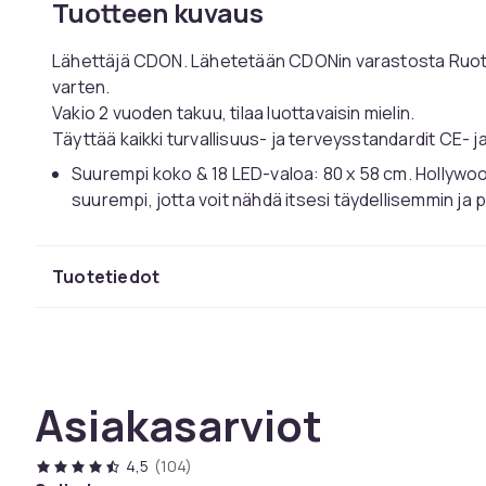
Tuotteen kuvaus
Lähettäjä CDON. Lähetetään CDONin varastosta Ruot
varten.
Vakio 2 vuoden takuu, tilaa luottavaisin mielin.
Täyttää kaikki turvallisuus- ja terveysstandardit CE- j
Suurempi koko & 18 LED-valoa: 80 x 58 cm. Hollywood
suurempi, jotta voit nähdä itsesi täydellisemmin ja
Bluetooth-kaiutin ja USB-latausportti: Voit liittää p
Bluetoothin kautta ja kuunnella musiikkia meikkaami
Tuotetiedot
portti, joten voit ladata puhelimesi tai muut USB-lait
Säädettävä kirkkaus ja 3 valoasetusta: On 3 erilaist
himmentää ja kirkastaa jokaista asetusta: lämmin valo,
meikkiisi.
10X suurentava peili: Siellä on irrotettava 10X minisu
Asiakasarviot
Irrotettava peilipohja ja seinälle asennettava vaihto
reikää nauloja varten, voit sijoittaa Bluetooth-peilin 
4,5
(104)
Meikkipeili valaistuksella auttaa sinua luomaan meikki