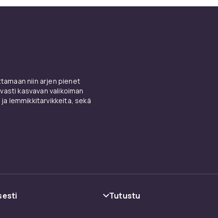
amaan niin arjen pienet
vasti kasvavan valikoiman
 ja lemmikkitarvikkeita, sekä
sesti
Tutustu
oehdot
Kategoriat