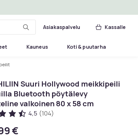
Asiakaspalvelu
Kassalle
eet
Kauneus
Koti & puutarha
eilit
ILIIN Suuri Hollywood meikkipeili
illa Bluetooth pöytälevy
eline valkoinen 80 x 58 cm
4,5
(104)
99 €