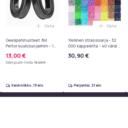
Osta
Osta
 1080P Universal Musta ostoskoriin
pps Premier League Cards ostoskoriin
Lisää Geelipehmusteet 3M Peltor kuulosu
Lisää Ylel
Geelipehmusteet 3M
Ylellinen strassisarja - 32
Peltor kuulosuojaimiin – 1
000 kappaletta - 40 väriä -
pari, musta
Strassit laatikossa - DIY-
13,00 €
30,90 €
strassit - koko 3mm - Liima
Aiempi alin hinta
15,00 €
pinseteillä - liimattavat
strassit -
keskiviikko, 19 elo
perjantai, 21 elo