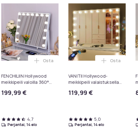
Osta
Osta
aloilla Bluetooth pöytälevy seinäteline valkoinen 58 x 46 cm os
HILIIN Suuri Hollywood meikkipeili lampuilla USB-pöytälevy sei
Lisää FENCHILIIN Hollywood meikkipeili valo
Lisää VANITI
FENCHILIIN Hollywood
VANITII Hollywood-
F
meikkipeili valoilla 360°
meikkipeili valaistuksella
m
käännettävä pöytälevy
Bluetooth Pöytälevy
k
199,99 €
119,99 €
peili valkoinen 65 x 49 cm
Seinäkiinnitys Metalli
s
peili suurennuslasilla
Valkoinen 80x58 cm
4,7
5,0
perjantai, 14 elo
perjantai, 14 elo