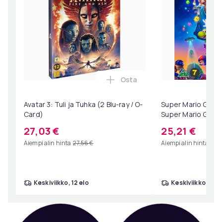
Osta
Lisää Avatar 3: Tuli ja Tuhka
Avatar 3: Tuli ja Tuhka (2 Blu-ray / O-
Super Mario Galaxy
Card)
Super Mario Galaxy
Collector's Editio
27,03 €
25,21 €
Aiempi alin hinta
27,56 €
Aiempi alin hinta
25,
keskiviikko, 12 elo
keskiviikko, 12 e