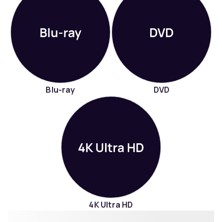
Blu-ray
DVD
4K Ultra HD