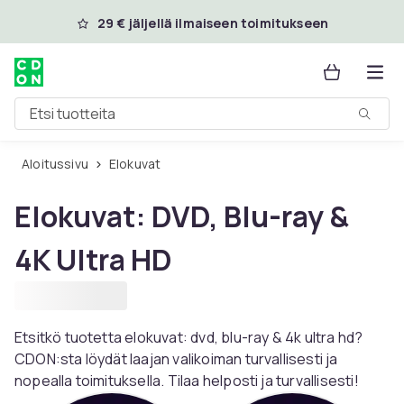
Ohita ja siirry pääsisältöön
29 € jäljellä ilmaiseen toimitukseen
Etsi tuotteita
Aloitussivu
Elokuvat
Elokuvat: DVD, Blu-ray &
4K Ultra HD
Etsitkö tuotetta elokuvat: dvd, blu-ray & 4k ultra hd?
CDON:sta löydät laajan valikoiman turvallisesti ja
nopealla toimituksella. Tilaa helposti ja turvallisesti!