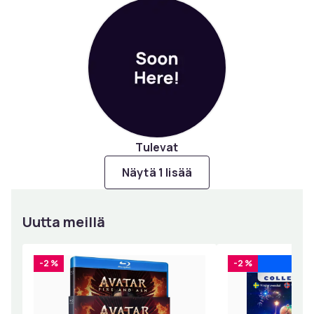
Tulevat
Näytä 1 lisää
Uutta meillä
-2 %
-2 %