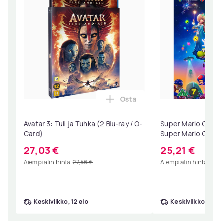
Osta
Lisää Avatar 3: Tuli ja Tuhka
Avatar 3: Tuli ja Tuhka (2 Blu-ray / O-
Super Mario Galaxy
Card)
Super Mario Galaxy
Collector's Editio
27,03 €
25,21 €
Aiempi alin hinta
27,56 €
Aiempi alin hinta
25,
keskiviikko, 12 elo
keskiviikko, 12 e