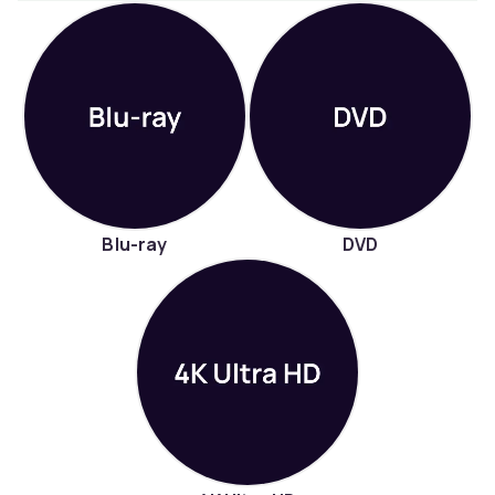
Blu-ray
DVD