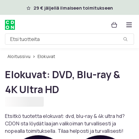
Ohita ja siirry pääsisältöön
29 € jäljellä ilmaiseen toimitukseen
Etsi tuotteita
Aloitussivu
Elokuvat
Elokuvat: DVD, Blu-ray &
4K Ultra HD
Etsitkö tuotetta elokuvat: dvd, blu-ray & 4k ultra hd?
CDON:sta löydät laajan valikoiman turvallisesti ja
nopealla toimituksella. Tilaa helposti ja turvallisesti!