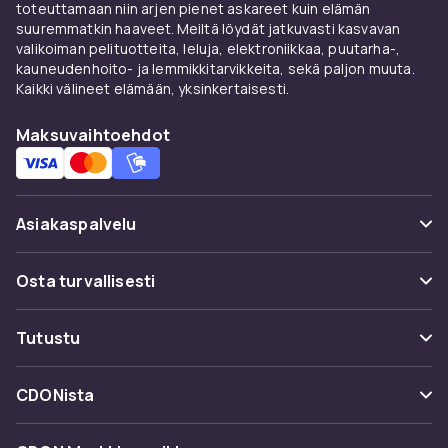
dokumentit ja perheystävälliset vaihtoehdot.
toteuttamaan niin arjen pienet askareet kuin elämän
Tarjolla on kaikkea Hollywoodin hittielokuvista
suuremmatkin haaveet. Meiltä löydät jatkuvasti kasvavan
pienempiin indie-tuotantoihin.
valikoiman pelituotteita, leluja, elektroniikkaa, puutarha-,
kauneudenhoito- ja lemmikkitarvikkeita, sekä paljon muuta.
Selaa valikoimaamme ja löydä seuraava
Kaikki välineet elämään, yksinkertaisesti.
suosikkielokuvasi. Kilpailukykyiset hinnat ja
Maksuvaihtoehdot
laaja tarjonta tekevät kokoelman
täydentämisestä helppoa. Shoppaile nyt ja
nauti parhaasta elokuvaelämyksestä suoraan
kotisohvalta!
Asiakaspalvelu
Katso myös:
Elokuvia jokaiseen tunnelmaan ja
joka ilta
,
Toimintaelokuvia, jotka räjäyttävät
Usein kysyttyä (UKK)
Osta turvallisesti
arjen
,
Draamaelokuvat
,
Komediaelokuvat
,
Seuraa pakettia
Elokuvaboksit, jotka luovat ikimuistoisia
Maksuvaihtoehdot
elokuvailtoja
Tutustu
Peruuta & palauta tästä
Toimitus
Kategoriat
Ota yhteyttä
CDONista
Käyttöehdot
Tuotemerkit
Tietoa meistä