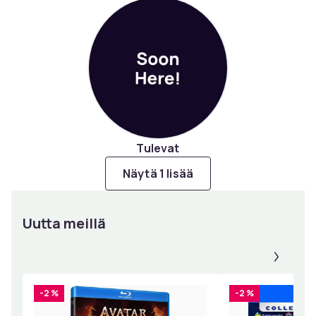
Tulevat
Näytä 1 lisää
Uutta meillä
Panee
-2 %
-2 %