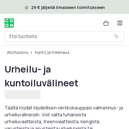
Ohita ja siirry pääsisältöön
29 € jäljellä ilmaiseen toimitukseen
Etsi tuotteita
Aloitussivu
Kunto ja treenaus
Urheilu- ja
kuntoiluvälineet
Täältä löydät täydellisen verkkokauppasi valmennus- ja
urheiluvälineisiin. Voit valita tuhansista
urheiluvaatteista, treenivaatteista, kengistä,
varusteista ja asusteista urheilulajista tai