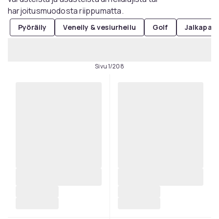
harjoitusmuodosta riippumatta.
Pyöräily
Veneily & vesiurheilu
Golf
Jalkapall
Sivu 1/208