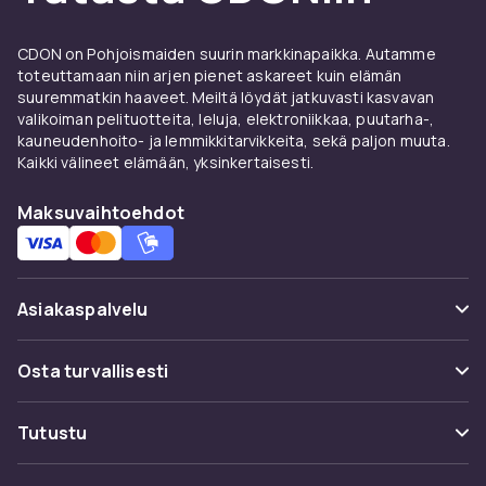
Juoksuosastolta löydät treenivaatteita,
juoksukenkiä ja asusteita, jotka auttavat sinua
CDON on Pohjoismaiden suurin markkinapaikka. Autamme
pysymään liikkeessä niin kesällä kuin talvellakin.
toteuttamaan niin arjen pienet askareet kuin elämän
Kaikenlaiset urheilijat tulevat CDONiin
suuremmatkin haaveet. Meiltä löydät jatkuvasti kasvavan
ostamaan koripallokoreja, padelmailoja,
valikoiman pelituotteita, leluja, elektroniikkaa, puutarha-,
kauneudenhoito- ja lemmikkitarvikkeita, sekä paljon muuta.
nyrkkeilyhanskoja, golfkenkiä, tennismailoja,
Kaikki välineet elämään, yksinkertaisesti.
sulkapallomailoja ja paljon muuta. Täältä
aktiiviset ihmiset löytävät etsimänsä
Maksuvaihtoehdot
ensimmäisellä yrittämällä. Tilaa meiltä ja
toimitamme nopeasti!
Asiakaspalvelu
Usein kysyttyä (UKK)
Osta turvallisesti
Seuraa pakettia
Maksuvaihtoehdot
Tutustu
Peruuta & palauta tästä
Toimitus