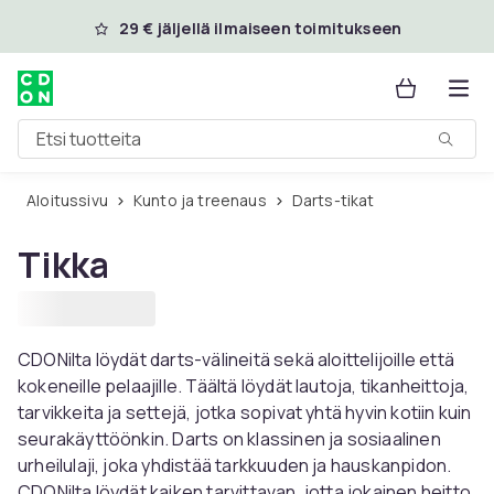
Ohita ja siirry pääsisältöön
29 € jäljellä ilmaiseen toimitukseen
Etsi tuotteita
Aloitussivu
Kunto ja treenaus
Darts-tikat
Tikka
CDONilta löydät darts-välineitä sekä aloittelijoille että
kokeneille pelaajille. Täältä löydät lautoja, tikanheittoja,
tarvikkeita ja settejä, jotka sopivat yhtä hyvin kotiin kuin
seurakäyttöönkin. Darts on klassinen ja sosiaalinen
urheilulaji, joka yhdistää tarkkuuden ja hauskanpidon.
CDONilta löydät kaiken tarvittavan, jotta jokainen heitto