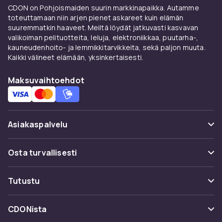
Mieti kokoa ja ripustuskorkeutta taulua
CDON on Pohjoismaiden suurin markkinapaikka. Autamme
valitessasi. Darttaulun keskipisteen
toteuttamaan niin arjen pienet askareet kuin elämän
standardikorkeus on 173 cm lattiasta ja
suuremmatkin haaveet. Meiltä löydät jatkuvasti kasvavan
valikoiman pelituotteita, leluja, elektroniikkaa, puutarha-,
heittolinja (oche) on 237 cm taulusta. Monet
kauneudenhoito- ja lemmikkitarvikkeita, sekä paljon muuta.
setit sisältävät asennustarvikkeet ja maton
Kaikki välineet elämään, yksinkertaisesti.
heittolinjaa varten.
Katso koko valikoima
darttauluja CDONilta
–
Maksuvaihtoehdot
siisalitaulut ja elektroniset mallit.
Darttikat kaikille tasoille
Asiakaspalvelu
Darttikat ovat tärkein välineesi, ja kannattaa
löytää tikat, jotka sopivat juuri sinun heittoosi.
Usein kysyttyä (UKK)
Osta turvallisesti
Tikat valmistetaan eri materiaaleista – yleensä
messingistä, nikkelisilverstä tai wolframista.
Seuraa pakettia
Maksuvaihtoehdot
Wolfram (80–90 %) on materiaali, jota
Tutustu
Peruuta & palauta tästä
ammattilaiset suosivat sen suuren tiheyden
Toimitus
ansiosta, mikä tekee tikuista ohuempia ja
Kategoriat
Ota yhteyttä
CDONista
helpompia sijoittaa tiheästi tauluun. Halvemmat
Käyttöehdot