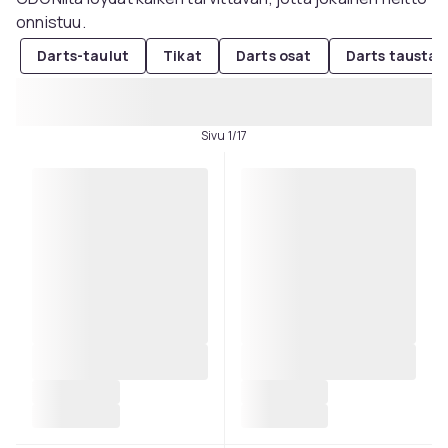
onnistuu.
Darts-taulut
Tikat
Darts osat
Darts taustas
Sivu 1/17