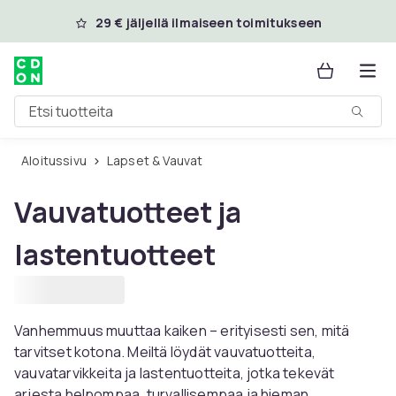
Ohita ja siirry pääsisältöön
29 € jäljellä ilmaiseen toimitukseen
Etsi tuotteita
Aloitussivu
Lapset & Vauvat
Vauvatuotteet ja
lastentuotteet
Vanhemmuus muuttaa kaiken – erityisesti sen, mitä
tarvitset kotona. Meiltä löydät vauvatuotteita,
vauvatarvikkeita ja lastentuotteita, jotka tekevät
arjesta helpompaa, turvallisempaa ja hieman