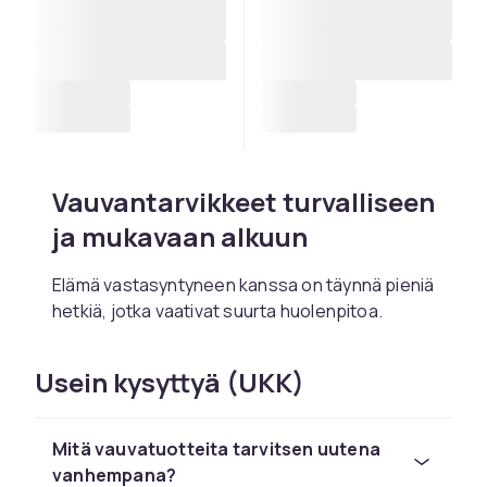
Vauvantarvikkeet turvalliseen
ja mukavaan alkuun
Elämä vastasyntyneen kanssa on täynnä pieniä
hetkiä, jotka vaativat suurta huolenpitoa.
Meiltä löydät vauvatuotteita, jotka helpottavat
ensimmäisiä kuukausia – mukavista peitoista ja
Usein kysyttyä (UKK)
rauhoittavista tuteista älykkäisiin ratkaisuihin
vaipanvaihtoon ja imetykseen.
Vauvatarvikkeita, jotka luovat mielenrauhaa
Mitä vauvatuotteita tarvitsen uutena
sekä vauvalle että vanhemmalle.
vanhempana?