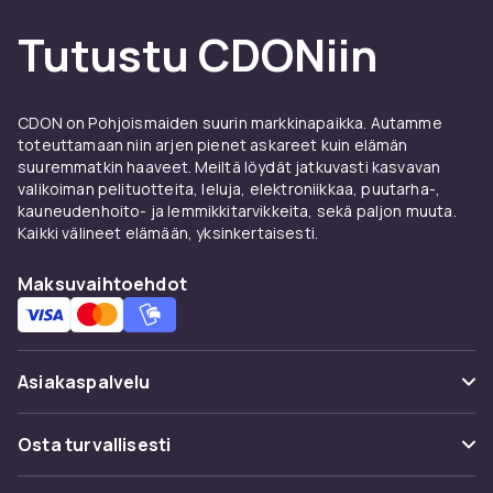
pysyvät ajan tasalla – kuten turvaportit,
pyöränistuimet ja muut apuvälineet, jotka
Tutustu CDONiin
tekevät kodista turvallisen ja retkistä
helpompia. Olipa kyseessä sitten pienet kodin
korjaukset tai suuremmat seikkailut, löydät
CDON on Pohjoismaiden suurin markkinapaikka. Autamme
ratkaisut täältä.
toteuttamaan niin arjen pienet askareet kuin elämän
suuremmatkin haaveet. Meiltä löydät jatkuvasti kasvavan
Lahjoja ja muistoja
valikoiman pelituotteita, leluja, elektroniikkaa, puutarha-,
kauneudenhoito- ja lemmikkitarvikkeita, sekä paljon muuta.
ensimmäisiin elämänvuosiin
Kaikki välineet elämään, yksinkertaisesti.
Etsitkö ristiäislahjaa tai jotain ylimääräistä
Maksuvaihtoehdot
vauvakutsuille? Vauvalahjapakkauksemme,
vauvanpeitot ja ensimmäiset lelut ovat
enemmän kuin vain lahjoja – ne ovat muistojen
Asiakaspalvelu
alku. Ajatus, joka tuntuu sekä nyt että pitkälle
tulevaisuuteen.
Usein kysyttyä (UKK)
Osta turvallisesti
Vauvatuotteet ja
Seuraa pakettia