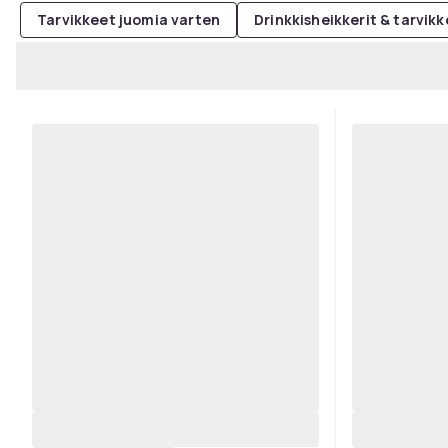
Tarvikkeet juomia varten
Drinkkisheikkerit & tarvik