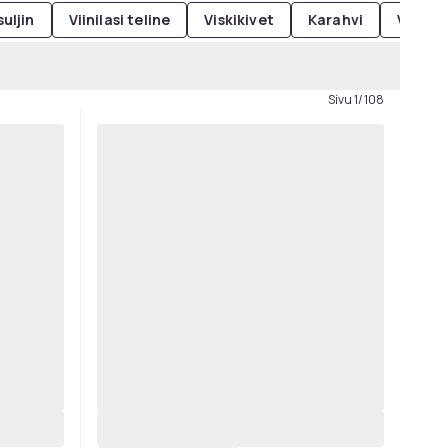
uljin
Viinilasi teline
Viskikivet
Karahvi
Viinin 
Sivu 1/108