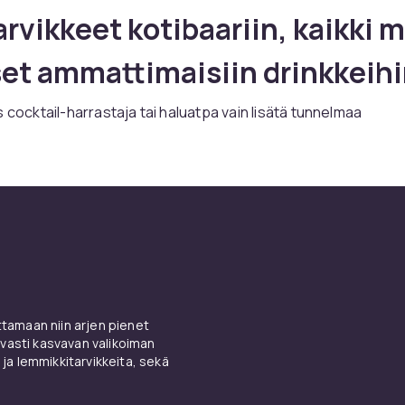
arvikkeet kotibaariin, kaikki m
set ammattimaisiin drinkkeih
s cocktail-harrastaja tai haluatpa vain lisätä tunnelmaa
eeseen, oikeat baaritarvikkeet ovat avain hyvään lopputuloks
ät laajan valikoiman baaritarvikkeita kaikissa hintaluokissa –
oituspaketeista vaativampiin välineisiin vakavasti otettavalle
rille.
ari tarvitsee muutakin kuin pullon. Oikeilla välineillä voit seko
rjoilla drinkkejä ammattimaisesti. Cocktail-shakerit, siivilät, mi
arilusikat ja
pullonavaajat
ovat perusvälineitä, joiden avulla 
ejä tarkasti ja luoda drinkkejä juuri oikealla tasapainolla.
amaan niin arjen pienet
il-shakerit ja sekoitusväline
vasti kasvavan valikoiman
 ja lemmikkitarvikkeita, sekä
eri on jokaisen baarin sydän. Shakerin avulla voit nopeasti ja
ekoittaa ainekset, jäähdyttää drinkin ja suodattaa pois jääpal