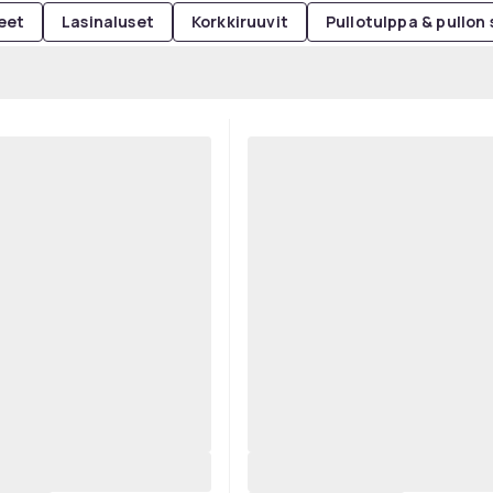
keet
Lasinaluset
Korkkiruuvit
Pullotulppa & pullon s