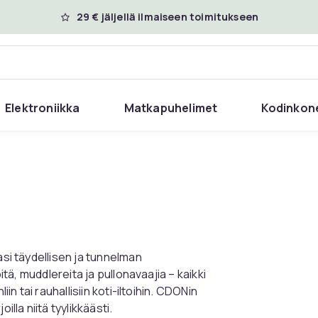
29 € jäljellä ilmaiseen toimitukseen
Elektroniikka
Matkapuhelimet
Kodinkon
asi täydellisen ja tunnelman
itä, muddlereita ja pullonavaajia – kaikki
in tai rauhallisiin koti-iltoihin. CDONin
illa niitä tyylikkäästi.