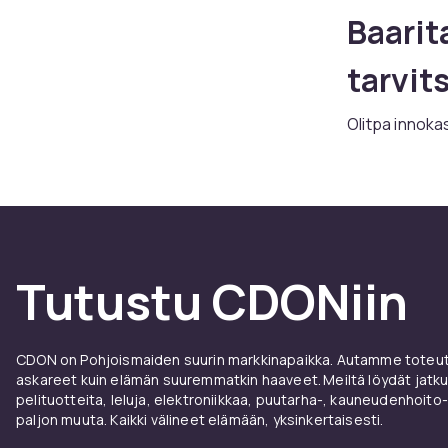
Baarit
tarvit
Olitpa innoka
illallisseuru
CDONista löyd
edullisista al
kotibaaritende
Toimiva kotiba
ravistaa ja ta
Tutustu CDONiin
muddlerit
, ba
seurata resept
CDON on Pohjoismaiden suurin markkinapaikka. Autamme toteutt
Cockta
askareet kuin elämän suuremmatkin haaveet. Meiltä löydät jatku
pelituotteita, leluja, elektroniikkaa, puutarha-, kauneudenhoito-
Cocktail-shak
paljon muuta. Kaikki välineet elämään, yksinkertaisesti.
tehokkaasti s