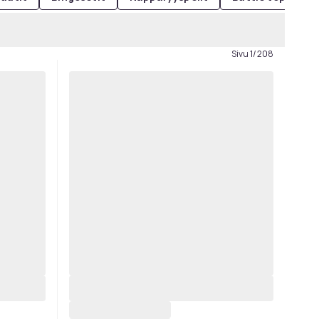
Sivu 1/208