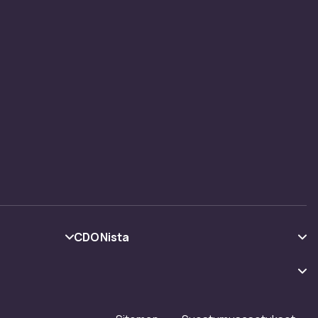
myös
myös
llä on
n
ttöön
äysin
 olla
tosi
yiseen
i.
CDONista
yiseen
Tietoa meistä
i.
Asiakasarvionnit
yiseen
Työskentele kanssamme