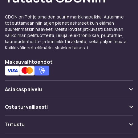
missannut joitakin suurimmista PS4-peleistä,
ei ole koskaan liian myöhäistä sukeltaa niiden
CDON on Pohjoismaiden suurin markkinapaikka. Autamme
maailmoihin.
toteuttamaan niin arjen pienet askareet kuin elämän
suuremmatkin haaveet. Meiltä löydät jatkuvasti kasvavan
Xbox Series X - nopeampi,
valikoiman pelituotteita, leluja, elektroniikkaa, puutarha-,
kauneudenhoito- ja lemmikkitarvikkeita, sekä paljon muuta.
vahvempi, parempi
Kaikki välineet elämään, yksinkertaisesti.
Xbox Series X vie pelaamisen uudelle tasolle
Maksuvaihtoehdot
vaikuttavalla suorituskyvyllä ja jännittävillä
peleillä. Tutustu Xbox-sarjan äärimmäiseen
tehoon ja käytä vastustamatonta pelikirjastoa.
Meillä on monia Xbox Series X -pelejä ja -
Asiakaspalvelu
lisävarusteita, joiden avulla voit pelata
tyylikkäästi.
Usein kysyttyä (UKK)
Osta turvallisesti
Oletko valmis sukeltamaan pelien maailmaan?
Seuraa pakettia
Oletpa sitten Nintendo-harrastaja,
Maksuvaihtoehdot
Tutustu
PlayStation-fani tai Xbox-fani, CDONilla on
Peruuta & palauta tästä
kaikki mitä tarvitset tehdäksesi
Toimitus