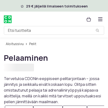
Ohita ja siirry pääsisältöön
29 € jäljellä ilmaiseen toimitukseen
Etsi tuotteita
Aloitussivu
Pelit
Pelaaminen
Tervetuloa CDONin eeppiseen pelitarjontaan – jossa
jännitys ja seikkailu eivät koskaan lopu. Olitpa sitten
omistautunut pelaaja tai adrenaliiniryöppyä kaipaava
aloittelija, meillä on kaikki mitä tarvitset uppoutuaksesi
pelien jännittävään maailmaan.