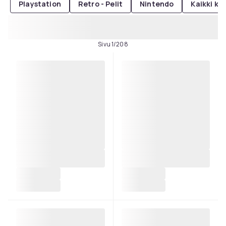
Playstation
Retro - Pelit
Nintendo
Kaikki ko
Sivu 1/208