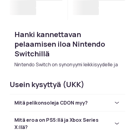
Hanki kannettavan
pelaamisen iloa Nintendo
Switchillä
Nintendo Switch on synonyymi leikkisyydelle ja
monipuolisuudelle. Täältä löydät uusimmat
Nintendo Switch -pelit, jotka vievät sinut
Usein kysyttyä (UKK)
taianomaisiin maailmoihin, antavat sinun kilpailla
ystävien kanssa Mario Kartissa tai tutkia
Zeldan maailmaa. Käynnistä Nintendo Switchisi
Mitä pelikonsoleja CDON myy?
ja koe, miten kannettava seikkailu muuttaa
tapaasi pelata.
Mitä eroa on PS5:llä ja Xbox Series
PS5 – seuraava taso
X:llä?