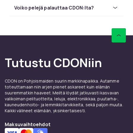
Oikean pelin valinta tarkoittaa genren ja
Voiko pelejä palauttaa CDON:lta?
pelityylin löytämistä, joka sopii sinulle.
Toimintaseikkailu, RPG, urheilupelit,
simulaattorit ja moninpeli – mitä tahansa
suosit, tarjolla on tuhansia pelejä.
Pysy ajan tasalla pelialan uusimmista uutisista
ja lanseerauksista. CDON päivittää valikoimaa
jatkuvasti ja toimittaa nopeasti uudet pelit
Tutustu CDONiin
lanseerauspäivänä.
CDON:lta löydät pelit, konsolit ja lisävarusteet
kaikille alustoille ja budjeteille. Laaja valikoima,
CDON on Pohjoismaiden suurin markkinapaikka. Autamme
hyvät hinnat ja nopea toimitus – löydä
toteuttamaan niin arjen pienet askareet kuin elämän
suuremmatkin haaveet. Meiltä löydät jatkuvasti kasvavan
seuraava pelisi tänään.
valikoiman pelituotteita, leluja, elektroniikkaa, puutarha-,
CDON:lta löydät laajan pelien valikoiman
kauneudenhoito- ja lemmikkitarvikkeita, sekä paljon muuta.
kilpailukykyisiin hintoihin nopealla toimituksella
Kaikki välineet elämään, yksinkertaisesti.
ja turvallisella kaupankäynnillä.
Maksuvaihtoehdot
Katso suositut pelit valikoimastamme.