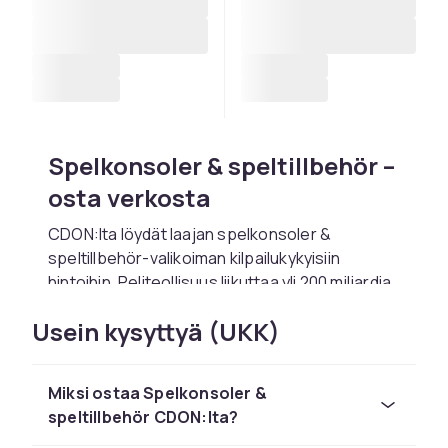
Spelkonsoler & speltillbehör –
osta verkosta
CDON:lta löydät laajan spelkonsoler &
speltillbehör-valikoiman kilpailukykyisiin
hintoihin. Peliteollisuus liikuttaa yli 200 miljardia
dollaria maailmanlaajuisesti ja on nopeimmin
Usein kysyttyä (UKK)
kasvava viihdeala. Mobiilipelaaminen, cloud
gaming ja VR avaavat täysin uusia
pelikokemuksia.
Miksi ostaa Spelkonsoler &
Valitse oikea peli
speltillbehör CDON:lta?