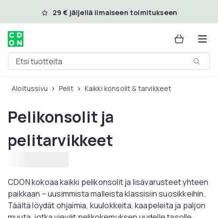
Ohita ja siirry pääsisältöön
29 € jäljellä ilmaiseen toimitukseen
Etsi tuotteita
Aloitussivu
Pelit
Kaikki konsolit & tarvikkeet
Pelikonsolit ja
pelitarvikkeet
CDON kokoaa kaikki pelikonsolit ja lisävarusteet yhteen
paikkaan – uusimmista malleista klassisiin suosikkeihin.
Täältä löydät ohjaimia, kuulokkeita, kaapeleita ja paljon
muuta, jotka vievät pelikokemuksen uudelle tasolle.