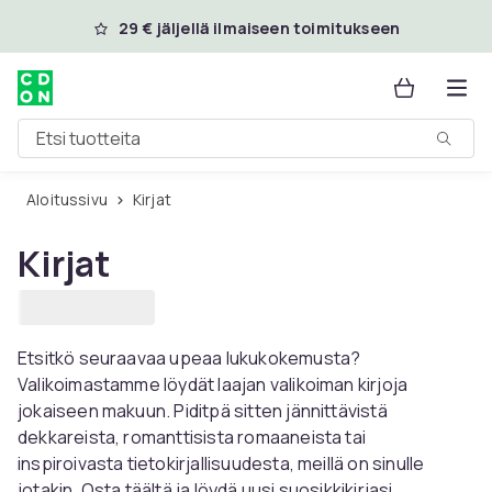
Ohita ja siirry pääsisältöön
29 € jäljellä ilmaiseen toimitukseen
Etsi tuotteita
Aloitussivu
Kirjat
Kirjat
Etsitkö seuraavaa upeaa lukukokemusta?
Valikoimastamme löydät laajan valikoiman kirjoja
jokaiseen makuun. Piditpä sitten jännittävistä
dekkareista, romanttisista romaaneista tai
inspiroivasta tietokirjallisuudesta, meillä on sinulle
jotakin. Osta täältä ja löydä uusi suosikkikirjasi