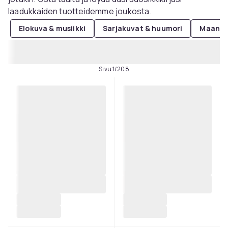
laadukkaiden tuotteidemme joukosta.
Elokuva & musiikki
Sarjakuvat & huumori
Maanti
Sivu 1/208