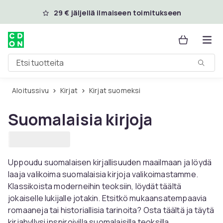
Ohita ja siirry pääsisältöön
29 € jäljellä ilmaiseen toimitukseen
Etsi tuotteita
Aloitussivu
Kirjat
Kirjat suomeksi
Suomalaisia ​​kirjoja
Uppoudu suomalaisen kirjallisuuden maailmaan ja löydä
laaja valikoima suomalaisia ​​kirjoja valikoimastamme.
Klassikoista moderneihin teoksiin, löydät täältä
jokaiselle lukijalle jotakin. Etsitkö mukaansatempaavia
romaaneja tai historiallisia tarinoita? Osta täältä ja täytä
kirjahyllysi inspiroivilla suomalaisilla teoksilla.