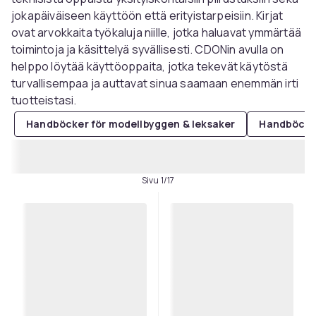
jokapäiväiseen käyttöön että erityistarpeisiin. Kirjat
ovat arvokkaita työkaluja niille, jotka haluavat ymmärtää
toimintoja ja käsittelyä syvällisesti. CDONin avulla on
helppo löytää käyttöoppaita, jotka tekevät käytöstä
turvallisempaa ja auttavat sinua saamaan enemmän irti
tuotteistasi.
Handböcker för modellbyggen & leksaker
Handböcker
Sivu 1/17