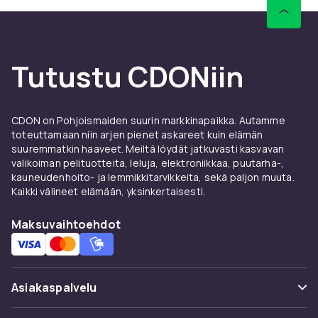
Osta tuotekäsikirjoja ja
piirustuksia netistä CDONilta
CDONilta löydät laajan valikoiman
Tutustu CDONiin
tuotekäsikirjoja ja piirustuksia – nopealla
toimituksella ja turvallisella ostoksella.
CDON on Pohjoismaiden suurin markkinapaikka. Autamme
toteuttamaan niin arjen pienet askareet kuin elämän
suuremmatkin haaveet. Meiltä löydät jatkuvasti kasvavan
valikoiman pelituotteita, leluja, elektroniikkaa, puutarha-,
kauneudenhoito- ja lemmikkitarvikkeita, sekä paljon muuta.
Kaikki välineet elämään, yksinkertaisesti.
Maksuvaihtoehdot
Asiakaspalvelu