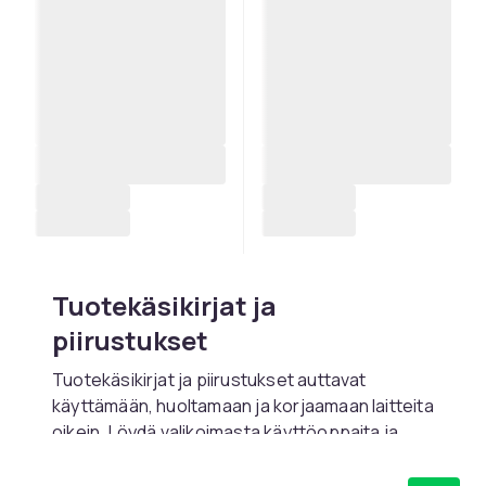
Tuotekäsikirjat ja
piirustukset
Tuotekäsikirjat ja piirustukset auttavat
käyttämään, huoltamaan ja korjaamaan laitteita
oikein. Löydä valikoimasta käyttöoppaita ja
teknisiä ohjeita eri tuotteille.