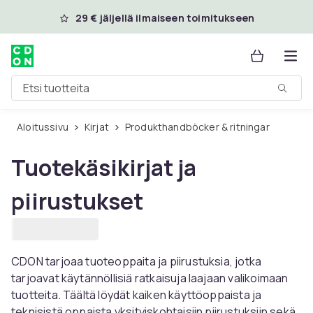
Ohita ja siirry pääsisältöön
29 € jäljellä ilmaiseen toimitukseen
Etsi tuotteita
Aloitussivu
Kirjat
Produkthandböcker & ritningar
Tuotekäsikirjat ja
piirustukset
CDON tarjoaa tuoteoppaita ja piirustuksia, jotka
tarjoavat käytännöllisiä ratkaisuja laajaan valikoimaan
tuotteita. Täältä löydät kaiken käyttöoppaista ja
teknisistä oppaista yksityiskohtaisiin piirustuksiin sekä