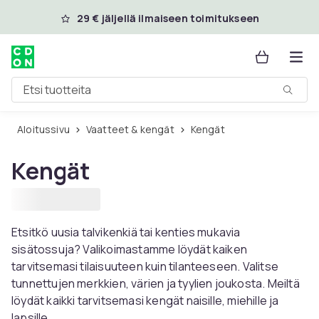
Ohita ja siirry pääsisältöön
29 € jäljellä ilmaiseen toimitukseen
Etsi tuotteita
Aloitussivu
Vaatteet & kengät
Kengät
Kengät
Etsitkö uusia talvikenkiä tai kenties mukavia
sisätossuja? Valikoimastamme löydät kaiken
tarvitsemasi tilaisuuteen kuin tilanteeseen. Valitse
tunnettujen merkkien, värien ja tyylien joukosta. Meiltä
löydät kaikki tarvitsemasi kengät naisille, miehille ja
lapsille.