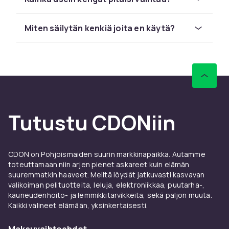
hintaluokissa.
Miten säilytän kenkiä joita en käytä?
Kengät jokaiseen
vuodenaikaan ja tilaisuuteen
Jokainen vuodenaika asettaa omat
vaatimuksensa kengille. Kesällä ilmavat
sandaalit, espadrillot ja varvassandaalit pitävät
jalat viileinä. Syksyllä tarvitset kestäviä
Tutustu CDONiin
saappaita, jotka suojaavat sateelta ja mudalta,
ja talvi vaatii vuorattuja kenkiä hyvällä
pitopinnalla liukkaalla alustalla. Keväällä
lenkkarit ja kevyemmät kengät sopivat
CDON on Pohjoismaiden suurin markkinapaikka. Autamme
toteuttamaan niin arjen pienet askareet kuin elämän
vaihtelevaan säähän. Meiltä löydät kaiken
suuremmatkin haaveet. Meiltä löydät jatkuvasti kasvavan
kumisaappaista juhlaviin korkokenkiin.
valikoiman pelituotteita, leluja, elektroniikkaa, puutarha-,
kauneudenhoito- ja lemmikkitarvikkeita, sekä paljon muuta.
Laatua ja mukavuutta joka
Kaikki välineet elämään, yksinkertaisesti.
askeleella