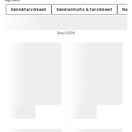
Kenkätarvikkeet
Kenkienhoito & tarvikkeet
Nais
Sivu 1/208