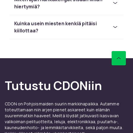
Ilmavat
sandaalit ja espadrillot
sopivat
hiertymiä?
shortsehin ja chinoseihin.
Varvassandaalit
ovat
rannalla itsestäänselvyys.
Uimakengät
Kuinka usein miesten kenkiä pitäisi
suojaavat kivikkoisilla rannoilla.
kiillottaa?
Syksy ja talvi tyylillä ja
toiminnallisuudella
Maiharit ja bootsit
pitävät jalat lämpiminä.
Kumisaappaat
ovat välttämättömät sateella.
Kävely- ja vaelluskengät
tarjoavat tukea ja
pitoa maastossa.
Tutustu CDONiin
Arkimukavuutta ja klassista
eleganssia
CDON on Pohjoismaiden suurin markkinapaikka. Autamme
toteuttamaan niin arjen pienet askareet kuin elämän
Lenkkarit
ovat suosituin kategoria ja sopivat
suuremmatkin haaveet. Meiltä löydät jatkuvasti kasvavan
kaikkeen.
Loaferit
tarjoavat pukeutuneemman
valikoiman pelituotteita, leluja, elektroniikkaa, puutarha-,
lookin. Täydennä
pohjallisilla
mukavuuden
kauneudenhoito- ja lemmikkitarvikkeita, sekä paljon muuta.