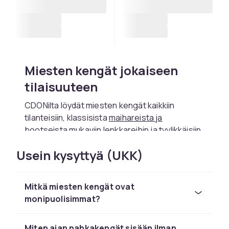
Miesten kengät jokaiseen
tilaisuuteen
CDONilta löydät miesten kengät kaikkiin
tilanteisiin, klassisista
maihareista ja
bootseista
mukaviin
lenkkareihin
ja tyylikkäisiin
loafereihin ja lakerikenkiin
. Jokainen pari
Usein kysyttyä (UKK)
yhdistää kestävän laadun ja modernin
muotoilun. Nopea toimitus ja turvallinen
ostoelämys.
Mitkä miesten kengät ovat
Kesäkengät, jotka pitävät
monipuolisimmat?
jalat viileinä
Miten ajan nahkakengät sisään ilman