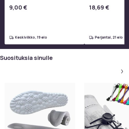
ruostumattomasta 
9,00 €
18,69 €
valmistettu grilliver
keskiviikko, 19 elo
perjantai, 21 elo
Suosituksia sinulle