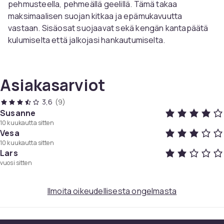
pehmusteella, pehmeällä geelillä. Tämä takaa
maksimaalisen suojan kitkaa ja epämukavuutta
vastaan. Sisäosat suojaavat sekä kengän kantapäätä
kulumiselta että jalkojasi hankautumiselta.
Mukavuus ja hengittävyys:
Verkkokerros edistää
ilmanvirtausta, jolloin jalat hengittävät myös
pitkäaikaisen käytön aikana. Pehmeä kantapäätyyny
Asiakasarviot
vähentää kantapäihin kohdistuvaa painetta.
Turvallinen tarttuvuus:
Kengän sisäosat ovat
3,6
(9)
itsekiinnittyviä, ja niillä on vahva ja kestävä tarttuvuus ja
Susanne
10 kuukautta sitten
ne pysyvät lujasti kengissä.
Vesa
Kengän koon säätö:
Nämä päälliset auttavat myös
10 kuukautta sitten
täyttämään ylimääräistä tilaa kengissäsi ja tarjoavat
Lars
tiukemman istuvuuden. Täydelliset, jos kengät ovat
vuosi sitten
hieman isot tai jos pääset helposti pois.
Ilmoita oikeudellisesta ongelmasta
Tekniset tiedot:
Väri: beige/musta/harmaa
Koko: 15,5x5,8x0,4 cm