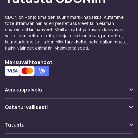
CDON on Pohjoismaiden suurin markkinapaikka. Autamme
toteuttamaan niin arjen pienet askareet kuin elämän
suuremmatkin haaveet. Meiltä löydät jatkuvasti kasvavan
valikoiman pelituotteita, leluja, elektroniikkaa, puutarha-,
kauneudenhoito- ja lemmikkitarvikkeita, sekä paljon muuta.
Kaikki välineet elämään, yksinkertaisesti.
Maksuvaihtoehdot
Asiakaspalvelu
Usein kysyttyä (UKK)
Osta turvallisesti
Seuraa pakettia
Maksuvaihtoehdot
Tutustu
Peruuta & palauta tästä
Toimitus