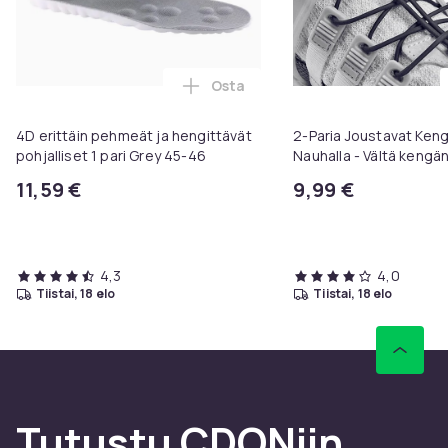
Osta
Lisää 4D erittäin pehmeät ja heng
4D erittäin pehmeät ja hengittävät
2-Paria Joustavat Ken
pohjalliset 1 pari Grey 45-46
Nauhalla - Vältä kengän
Svart (2 par)
11,59 €
9,99 €
4,3
4,0
tiistai, 18 elo
tiistai, 18 elo
Tutustu CDONiin