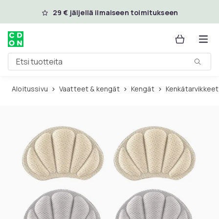
Ohita ja siirry pääsisältöön
29 € jäljellä ilmaiseen toimitukseen
Etsi tuotteita
Aloitussivu
Vaatteet & kengät
Kengät
Kenkätarvikkeet