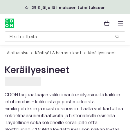
Ohita ja siirry pääsisältöön
29 € jäljellä ilmaiseen toimitukseen
Etsi tuotteita
Aloitussivu
Käsityöt & harrastukset
Keräilyesineet
Keräilyesineet
CDON tarjoaa laajan valikoiman keräilyesineitä kaikkiin
intohimoihin – kolikoista ja postimerkeistä
nimikirjoituksiin ja muistoesineisiin. Täällä voit kartuttaa
kokoelmaasi ainutlaatuisilla ja historiallisilla esineillä.
Täydellinen sekä kokeneille keräilijöille että
aloittelijoille. CDONilta löydät turvallisen paikan löytää,