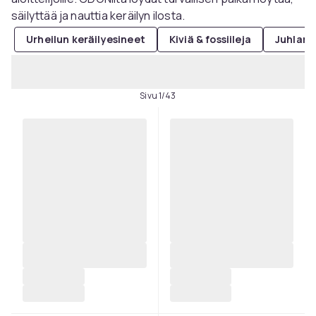
säilyttää ja nauttia keräilyn ilosta.
Urheilun keräilyesineet
Kiviä & fossiileja
Juhlara
Sivu 1/43