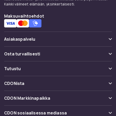
Kaikki välineet elämään, yksinkertaisesti.
Maksuvaihtoehdot
Asiakaspalvelu
Usein kysyttyä (UKK)
Osta turvallisesti
Seuraa pakettia
Maksuvaihtoehdot
Tutustu
Peruuta & palauta tästä
Toimitus
Kategoriat
Ota yhteyttä
CDONista
Käyttöehdot
Tuotemerkit
Tietoa meistä
Takaisinvedot
CDON Markkinapaikka
Oppaat
Asiakasarvionnit
Merchant Help Center
CDON sosiaalisessa mediassa