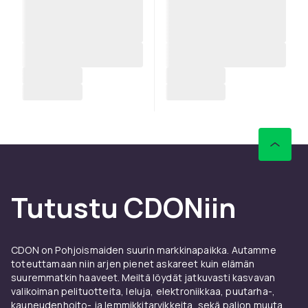
Tutustu CDONiin
CDON on Pohjoismaiden suurin markkinapaikka. Autamme
toteuttamaan niin arjen pienet askareet kuin elämän
suuremmatkin haaveet. Meiltä löydät jatkuvasti kasvavan
valikoiman pelituotteita, leluja, elektroniikkaa, puutarha-,
kauneudenhoito- ja lemmikkitarvikkeita, sekä paljon muuta.