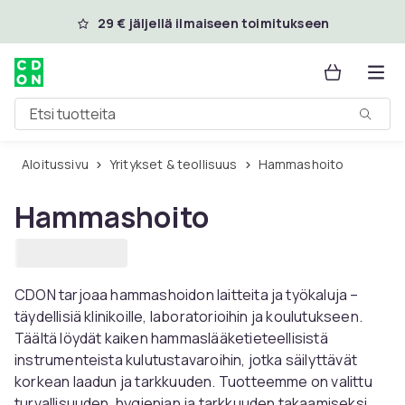
Ohita ja siirry pääsisältöön
29 € jäljellä ilmaiseen toimitukseen
Etsi tuotteita
Aloitussivu
Yritykset & teollisuus
Hammashoito
Hammashoito
CDON tarjoaa hammashoidon laitteita ja työkaluja –
täydellisiä klinikoille, laboratorioihin ja koulutukseen.
Täältä löydät kaiken hammaslääketieteellisistä
instrumenteista kulutustavaroihin, jotka säilyttävät
korkean laadun ja tarkkuuden. Tuotteemme on valittu
turvallisuuden, hygienian ja tarkkuuden takaamiseksi