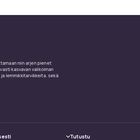
amaan niin arjen pienet
vasti kasvavan valikoiman
 ja lemmikkitarvikkeita, sekä
sesti
Tutustu