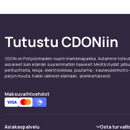
Tutustu CDONiin
CDON on Pohjoismaiden suurin markkinapaikka. Autamme toteutt
askareet kuin elämän suuremmatkin haaveet. Meiltä löydät jatku
pelituotteita, leluja, elektroniikkaa, puutarha-, kauneudenhoito-
paljon muuta. Kaikki välineet elämään, yksinkertaisesti.
Maksuvaihtoehdot
Asiakaspalvelu
Osta turvalli