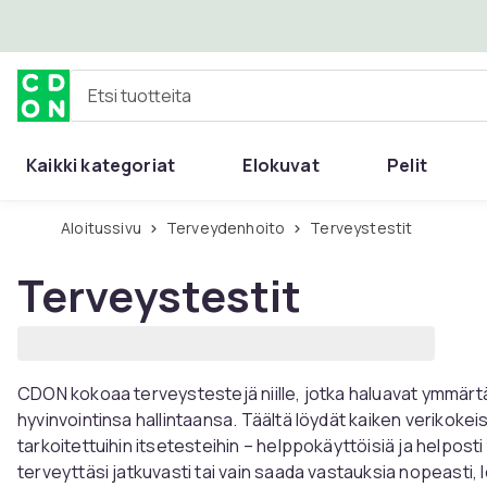
Ohita ja siirry pääsisältöön
Etsi tuotteita
Kaikki kategoriat
Elokuvat
Pelit
Aloitussivu
Terveydenhoito
Terveystestit
Terveystestit
CDON kokoaa terveystestejä niille, jotka haluavat ymmär
hyvinvointinsa hallintaansa. Täältä löydät kaiken verikokei
tarkoitettuihin itsetesteihin – helppokäyttöisiä ja helposti 
terveyttäsi jatkuvasti tai vain saada vastauksia nopeasti, l