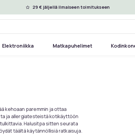
29 € jäljellä ilmaiseen toimitukseen
Elektroniikka
Matkapuhelimet
Kodinkon
tää kehoaan paremmin ja ottaa
sta ja allergiatesteistä kotikäyttöön
tulkittavia. Halusitpa sitten seurata
öydät täältä käytännöllisiä ratkaisuja.