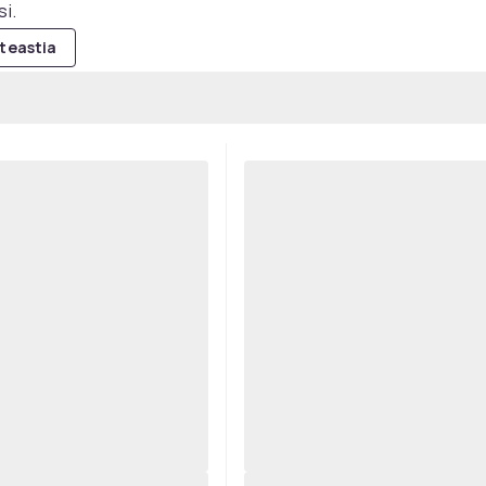
si.
teastia