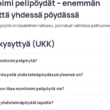
oimi pelipöydät – enemmän
ttä yhdessä pöydässä
ipöytä on täydellinen ratkaisu, jos haluat vaihtelua pelihuo
ä pöytiä jokaiselle pelille. Nämä yhdistelmäpöydät sisältävät u
assa kalusteessa, mikä säästää sekä tilaa että rahaa. Yleisiä
kysyttyä (UKK)
at ilmakiekko, biljardi, pingis, curling, shuffleboard, keilailu ja
aikki vaihdettavissa yksinkertaisesti kääntämällä tai vaihtamal
nitoimi pelipöytä?
dät ovat suosittuja lapsiperheissä, koska ne tarjoavat mon
jokainen perheenjäsen löytää oman lempipalinsa. Pelillat ystä
ynaamisempia, kun peliä voi vaihtaa helposti illan kuluessa. L
nta peliä yhdistelmäpöydässä yleensä on?
sesti viisas valinta – yksi laadukas yhdistelmäpöytä maksaa u
tä, mitä kaikki pelit erikseen maksaisivat.
jon tilaa monitoimi pelipöytä vie?
 monitoimi pelipöytävalikoimaan
CDON:lta
ja löydä perheelles
iten sopiva pöytä.
yhdistelmäpöydät lapsille?