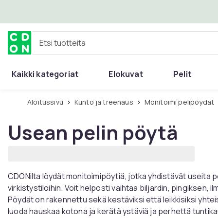
Ohita ja siirry pääsisältöön
Etsi tuotteita
Kaikki kategoriat
Elokuvat
Pelit
Aloitussivu
Kunto ja treenaus
Monitoimi pelipöydät
Usean pelin pöytä
CDONilta löydät monitoimipöytiä, jotka yhdistävät useita pele
virkistystiloihin. Voit helposti vaihtaa biljardin, pingiksen, 
Pöydät on rakennettu sekä kestäviksi että leikkisiksi yhtei
luoda hauskaa kotona ja kerätä ystäviä ja perhettä tunti