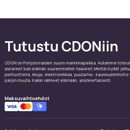
Mitä k
yhdist
Tärkein asia 
Pöydän tulee 
Tutustu CDONiin
korkeus on us
pingispöytä, 
kaikille peleill
CDON on Pohjoismaiden suurin markkinapaikka. Autamme toteutt
Tarkista, ett
askareet kuin elämän suuremmatkin haaveet. Meiltä löydät jatku
tuotekuvaus h
pelituotteita, leluja, elektroniikkaa, puutarha-, kauneudenhoito-
paljon muuta. Kaikki välineet elämään, yksinkertaisesti.
ostajat sanov
pöytä, jossa
paljon pelejä
Maksuvaihtoehdot
Mitkä 
yhdis