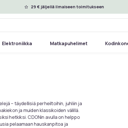
29 € jäljellä ilmaiseen toimitukseen
Elektroniikka
Matkapuhelimet
Kodinkon
jä – täydellisiä perheiltoihin, juhliin ja
ilmakiekon ja muiden klassikoiden välillä.
siksi hetkiksi. CDONin avulla on helppo
kausia pelaamaan hauskanpitoa ja