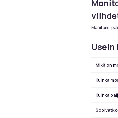
Monit
viihde
Monitoimi pel
ilman erillisi
eri peliä sam
Usein 
yhdistelmiä ov
jalkapallo – k
pelipinta.
Mikä on mo
Yhdistelmäpöy
vaihtelua ja 
kanssa ovat d
Kuinka mo
on taloudelli
murto-osan sii
Kuinka pal
Tutustu koko
kodiisi parha
Sopivatko 