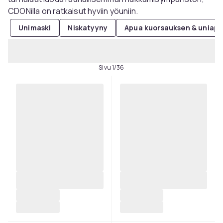
CDONilla on ratkaisut hyviin yöuniin.
Unimaski
Niskatyyny
Apua kuorsauksen & uniap
Sivu 1/36