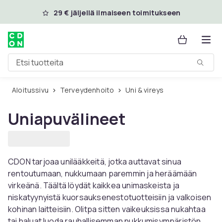
Ohita ja siirry pääsisältöön
29 € jäljellä ilmaiseen toimitukseen
Etsi tuotteita
Aloitussivu
Terveydenhoito
Uni & vireys
Uniapuvälineet
CDON tarjoaa unilääkkeitä, jotka auttavat sinua
rentoutumaan, nukkumaan paremmin ja heräämään
virkeänä. Täältä löydät kaikkea unimaskeista ja
niskatyynyistä kuorsauksenestotuotteisiin ja valkoisen
kohinan laitteisiin. Olitpa sitten vaikeuksissa nukahtaa
tai haluat luoda rauhallisemman nukkumisympäristön,