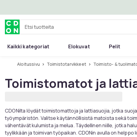
Ohita ja siirry pääsisältöön
Etsi tuotteita
Kaikki kategoriat
Elokuvat
Pelit
Aloitussivu
Toimistotarvikkeet
Toimisto- & tuolimat
Toimistomatot ja latti
CDONilta löydät toimistomattoja ja lattiasuojia, jotka suoj
työympäristön. Valitse käytännöllisistä matoista sekä toimis
vähentävät kulumista ja melua. Täydellinen niille, jotka ha
tyylikkään ja toimivan työpaikan. CDONin avulla on helppo l