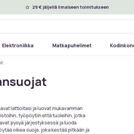
29 € jäljellä ilmaiseen toimitukseen
Elektroniikka
Matkapuhelimet
Kodinkon
ot
ansuojat
aavat lattioitasi ja luovat mukavamman
toihin, työpöytiin että tuoleihin, jotka
luavat pysyä järjestyksessä ja luoda
öytää oikea suoja, joka kestää pitkään ja