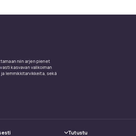
amaan niin arjen pienet
vasti kasvavan valikoiman
 ja lemmikkitarvikkeita, sekä
sesti
Tutustu