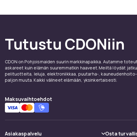
Tutustu CDONiin
CDON on Pohjoismaiden suurin markkinapaikka. Autamme toteutt
askareet kuin elämän suuremmatkin haaveet. Meiltä löydät jatku
pelituotteita, leluja, elektroniikkaa, puutarha-, kauneudenhoito-
paljon muuta. Kaikki välineet elämään, yksinkertaisesti.
Maksuvaihtoehdot
Asiakaspalvelu
Osta turvalli