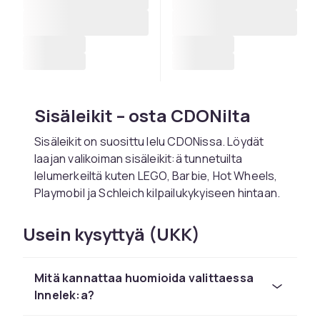
Sisäleikit – osta CDONilta
Sisäleikit on suosittu lelu CDONissa. Löydät
laajan valikoiman sisäleikit:ä tunnetuilta
lelumerkeiltä kuten LEGO, Barbie, Hot Wheels,
Playmobil ja Schleich kilpailukykyiseen hintaan.
Valitse sisäleikit lapsen iän ja kiinnostusten
Usein kysyttyä (UKK)
mukaan. CDONilta tilaat turvallisesti nopealla
toimituksella ja helpolla palautuksella. Kaikki
tuotteet ovat CE-hyväksyttyjä.
Mitä kannattaa huomioida valittaessa
Tutustu koko leluvalikoimaan CDONissa.
Innelek:a?
CDONilta löydät sisäleikit:ä LEGOlta, Barbielta