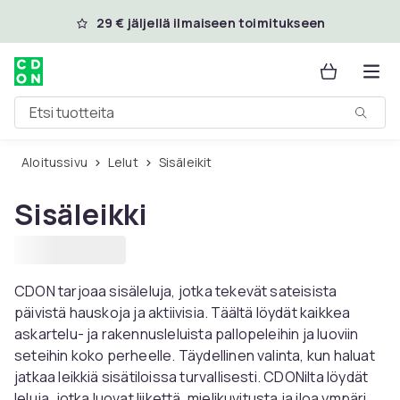
Ohita ja siirry pääsisältöön
29 € jäljellä ilmaiseen toimitukseen
Etsi tuotteita
Aloitussivu
Lelut
Sisäleikit
Sisäleikki
CDON tarjoaa sisäleluja, jotka tekevät sateisista
päivistä hauskoja ja aktiivisia. Täältä löydät kaikkea
askartelu- ja rakennusleluista pallopeleihin ja luoviin
seteihin koko perheelle. Täydellinen valinta, kun haluat
jatkaa leikkiä sisätiloissa turvallisesti. CDONilta löydät
leluja, jotka luovat liikettä, mielikuvitusta ja iloa ympäri