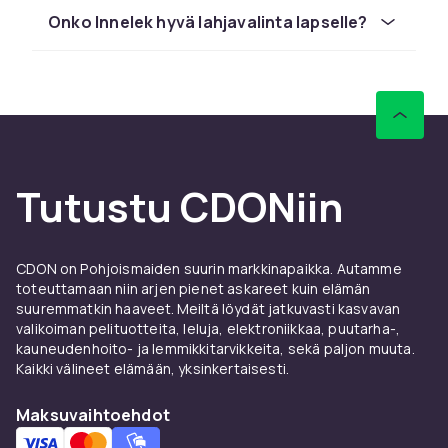
ja Schleichistä kilpailukykyiseen hintaan
Onko Innelek hyvä lahjavalinta lapselle?
nopealla toimituksella.
Vertaile tuotteita ja lue asiakasarvioita
löytääksesi parhaan lelun lapsellesi.
CDONilta löydät sisäleikit:ä LEGOlta, Barbielta
ja Schleichistä kilpailukykyiseen hintaan
nopealla toimituksella.
Tutustu CDONiin
Vertaile tuotteita ja lue asiakasarvioita
löytääksesi parhaan lelun lapsellesi.
CDONilta löydät sisäleikit:ä LEGOlta, Barbielta
CDON on Pohjoismaiden suurin markkinapaikka. Autamme
ja Schleichistä kilpailukykyiseen hintaan
toteuttamaan niin arjen pienet askareet kuin elämän
suuremmatkin haaveet. Meiltä löydät jatkuvasti kasvavan
nopealla toimituksella.
valikoiman pelituotteita, leluja, elektroniikkaa, puutarha-,
Vertaile tuotteita ja lue asiakasarvioita
kauneudenhoito- ja lemmikkitarvikkeita, sekä paljon muuta.
löytääksesi parhaan lelun lapsellesi.
Kaikki välineet elämään, yksinkertaisesti.
CDONilta löydät sisäleikit:ä LEGOlta, Barbielta
Maksuvaihtoehdot
ja Schleichistä kilpailukykyiseen hintaan
nopealla toimituksella.