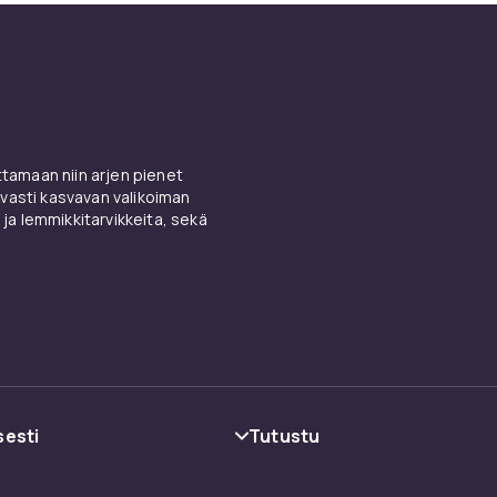
amaan niin arjen pienet
vasti kasvavan valikoiman
 ja lemmikkitarvikkeita, sekä
sesti
Tutustu
oehdot
Kategoriat