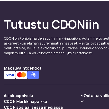
Tutustu CDONiin
CDON on Pohjoismaiden suurin markkinapaikka. Autamme toteutt
askareet kuin elämän suuremmatkin haaveet. Meiltä löydät jatku
pelituotteita, leluja, elektroniikkaa, puutarha-, kauneudenhoito-
paljon muuta. Kaikki välineet elämään, yksinkertaisesti.
Maksuvaihtoehdot
Asiakaspalvelu
Osta turvalli
CDON Markkinapaikka
Usein kysyttyä (UKK)
Maksuvaiht
CDON sosiaalisessa mediassa