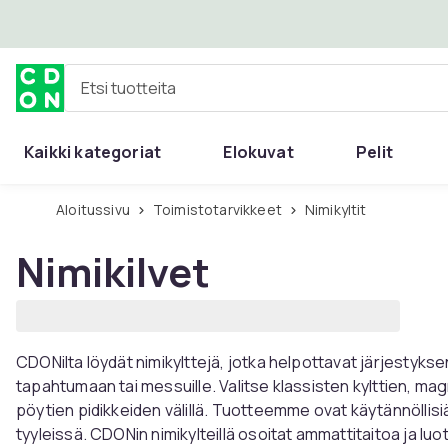
Ohita ja siirry pääsisältöön
Etsi tuotteita
Kaikki kategoriat
Elokuvat
Pelit
Aloitussivu
Toimistotarvikkeet
Nimikyltit
Nimikilvet
CDONilta löydät nimikylttejä, jotka helpottavat järjestykse
tapahtumaan tai messuille. Valitse klassisten kylttien, mag
pöytien pidikkeiden välillä. Tuotteemme ovat käytännöllisiä,
tyyleissä. CDONin nimikylteillä osoitat ammattitaitoa ja lu