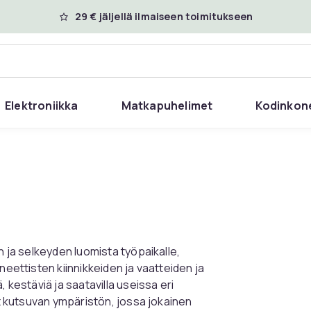
29 € jäljellä ilmaiseen toimitukseen
Elektroniikka
Matkapuhelimet
Kodinkon
n ja selkeyden luomista työpaikalle,
neettisten kiinnikkeiden ja vaatteiden ja
 kestäviä ja saatavilla useissa eri
ot kutsuvan ympäristön, jossa jokainen