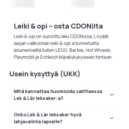
Leiki & opi – osta CDONilta
Leiki & opi on suosittu lelu CDONissa. Löydät
laajan valikoiman leiki & opi:ä tunnetuilta
lelumerkeiltä kuten LEGO, Barbie, Hot Wheels,
Playmobil ja Schleich kilpailukykyiseen hintaan.
Valitse leiki & opi lapsen iän ja kiinnostusten
Usein kysyttyä (UKK)
mukaan. CDONilta tilaat turvallisesti nopealla
toimituksella ja helpolla palautuksella. Kaikki
tuotteet ovat CE-hyväksyttyjä.
Mitä kannattaa huomioida valittaessa
Tutustu koko leluvalikoimaan CDONissa.
Lek & Lär leksaker:a?
CDONilta löydät leiki & opi:ä LEGOlta, Barbielta
ja Schleichistä kilpailukykyiseen hintaan
Onko Lek & Lär leksaker hyvä
nopealla toimituksella.
lahjavalinta lapselle?
Vertaile tuotteita ja lue asiakasarvioita