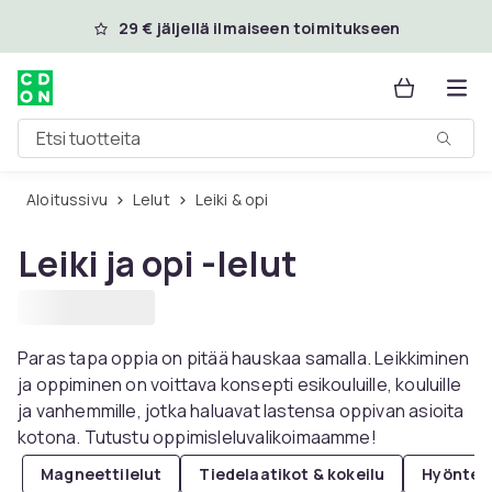
Ohita ja siirry pääsisältöön
29 € jäljellä ilmaiseen toimitukseen
Etsi tuotteita
Aloitussivu
Lelut
Leiki & opi
Leiki ja opi -lelut
Paras tapa oppia on pitää hauskaa samalla. Leikkiminen
ja oppiminen on voittava konsepti esikouluille, kouluille
ja vanhemmille, jotka haluavat lastensa oppivan asioita
kotona. Tutustu oppimisleluvalikoimaamme!
Magneettilelut
Tiedelaatikot & kokeilu
Hyönteis