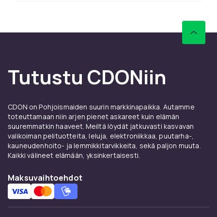
löytääksesi parhaan lelun lapsellesi.
CDONilta löydät leiki & opi:ä LEGOlta, Barbielta
ja Schleichistä kilpailukykyiseen hintaan
nopealla toimituksella.
Vertaile tuotteita ja lue asiakasarvioita
Tutustu CDONiin
löytääksesi parhaan lelun lapsellesi.
CDONilta löydät leiki & opi:ä LEGOlta, Barbielta
ja Schleichistä kilpailukykyiseen hintaan
CDON on Pohjoismaiden suurin markkinapaikka. Autamme
nopealla toimituksella.
toteuttamaan niin arjen pienet askareet kuin elämän
suuremmatkin haaveet. Meiltä löydät jatkuvasti kasvavan
Vertaile tuotteita ja lue asiakasarvioita
valikoiman pelituotteita, leluja, elektroniikkaa, puutarha-,
löytääksesi parhaan lelun lapsellesi.
kauneudenhoito- ja lemmikkitarvikkeita, sekä paljon muuta.
Kaikki välineet elämään, yksinkertaisesti.
CDONilta löydät leiki & opi:ä LEGOlta, Barbielta
ja Schleichistä kilpailukykyiseen hintaan
Maksuvaihtoehdot
nopealla toimituksella.
Vertaile tuotteita ja lue asiakasarvioita
löytääksesi parhaan lelun lapsellesi.