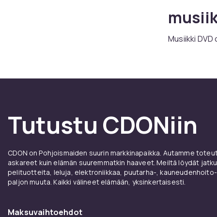
musiik
Musiikki DVD 
musiikkidokum
soittimissa j
tarvetta. CDO
suosituimmist
Konser
Tutustu CDONiin
Konserttivide
Olitpa kiinno
CDON on Pohjoismaiden suurin markkinapaikka. Autamme toteutt
musiikin esit
askareet kuin elämän suuremmatkin haaveet. Meiltä löydät jatku
edullinen tap
pelituotteita, leluja, elektroniikkaa, puutarha-, kauneudenhoito-
paljon muuta. Kaikki välineet elämään, yksinkertaisesti.
Musiik
kuunte
Maksuvaihtoehdot