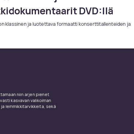
kidokumentaarit DVD:llä
on klassinen ja luotettava formaatti konserttitallenteiden ja
entaarien nauttimiseen. DVD:t toimivat kaikissa tavallisiss
a tarjoavat hyvälaatuisen kuva- ja äänielämyksen ilman erityis
N tarjoaa laajan valikoiman musiikki DVD julkaisuja kaikista
a musiikkigenreistä.
tteja katsottavaksi yhä uude
o DVD:llä mahdollistaa lempiesitystesi katsomisen milloin ta
stunut rockkonserteista, pop tähtien livesuorituksista tai kla
amaan niin arjen pienet
yksistä, CDON:n valikoimasta löydät varmasti jotakin. Musiikk
vasti kasvavan valikoiman
a rakentaa kokoelmaa suosikkiartistien esityksistä.
 ja lemmikkitarvikkeita, sekä
kidokumentaarit uteliaalle
lijalle