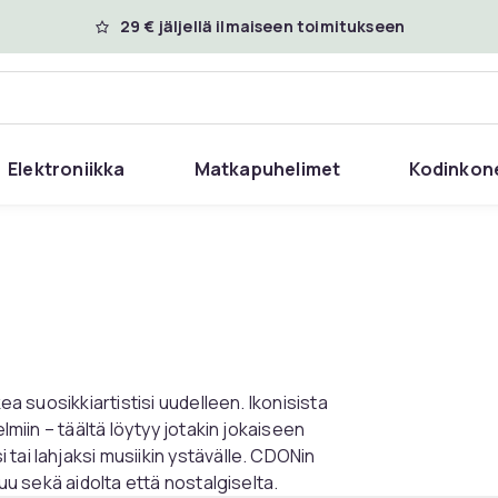
29 € jäljellä ilmaiseen toimitukseen
Elektroniikka
Matkapuhelimet
Kodinkon
ea suosikkiartistisi uudelleen. Ikonisista
lmiin – täältä löytyy jotakin jokaiseen
tai lahjaksi musiikin ystävälle. CDONin
tuu sekä aidolta että nostalgiselta.