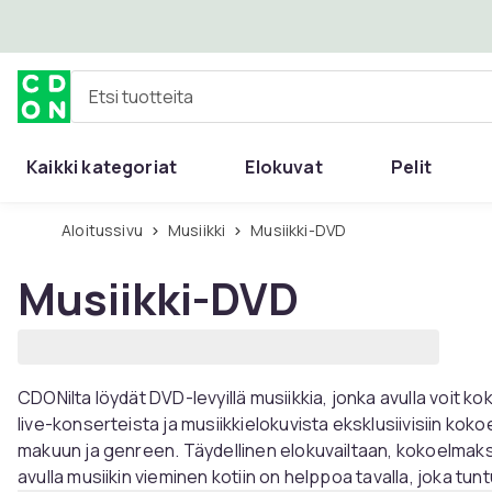
Ohita ja siirry pääsisältöön
Etsi tuotteita
Kaikki kategoriat
Elokuvat
Pelit
Aloitussivu
Musiikki
Musiikki-DVD
Musiikki-DVD
CDONilta löydät DVD-levyillä musiikkia, jonka avulla voit kok
live-konserteista ja musiikkielokuvista eksklusiivisiin kokoe
makuun ja genreen. Täydellinen elokuvailtaan, kokoelmaksi 
avulla musiikin vieminen kotiin on helppoa tavalla, joka tun