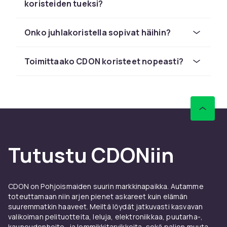
riippuvia koristeita, jotka sopivat kaikkiin
koristeiden tueksi?
tiloihin. Yhdistä eri tuotteita ja luo
monisärmäinen koristelu, joka ilahduttaa
Onko juhlakoristella sopivat häihin?
vieraita.
Pöytäkoristeet ja kukka-
Toimittaako CDON koristeet nopeasti?
asetelmat
Kauniit pöytäkoristeet viimeistelevät
juhlapöydän. CDON:sta löydät maljakoita,
kynttilänjalustoja, tekokasveja ja muita
pöytäkoristeita, jotka luovat lämpimän
tunnelman. Yhdistä pöytäkoristeet
Tutustu CDONiin
erikoistehosteiden
kanssa näyttävän
vaikutuksen aikaansaamiseksi.
CDON on Pohjoismaiden suurin markkinapaikka. Autamme
Tunnelmavalot ja LED
toteuttamaan niin arjen pienet askareet kuin elämän
koristeet
suuremmatkin haaveet. Meiltä löydät jatkuvasti kasvavan
valikoiman pelituotteita, leluja, elektroniikkaa, puutarha-,
Valaistus on yksi tärkeimmistä
kauneudenhoito- ja lemmikkitarvikkeita, sekä paljon muuta.