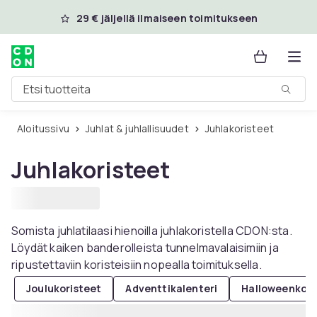
Ohita ja siirry pääsisältöön
29 € jäljellä ilmaiseen toimitukseen
Etsi tuotteita
Aloitussivu
Juhlat & juhlallisuudet
Juhlakoristeet
Juhlakoristeet
Somista juhlatilaasi hienoilla juhlakoristella CDON:sta.
Löydät kaiken banderolleista tunnelmavalaisimiin ja
ripustettaviin koristeisiin nopealla toimituksella.
Joulukoristeet
Adventtikalenteri
Halloweenkori