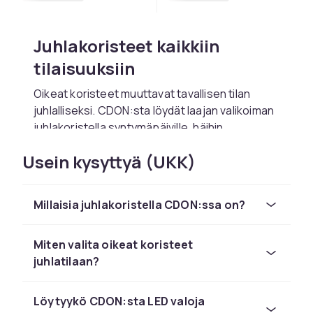
Juhlakoristeet kaikkiin
tilaisuuksiin
Oikeat koristeet muuttavat tavallisen tilan
juhlalliseksi. CDON:sta löydät laajan valikoiman
juhlakoristella syntymäpäiville, häihin,
valmistujaisiin ja muihin erityisiin tilaisuuksiin.
Usein kysyttyä (UKK)
Koristepakettimme ovat helppo tapa saada
yhtenainen ilme juhlaan. Katso myös
juhlatarvikkeet
täydelliseen
Millaisia juhlakoristella CDON:ssa on?
juhlakokonaisuuteen.
Seinä- ja kattokoristeet
Miten valita oikeat koristeet
juhlatilaan?
Seinäkoristeet ja kattokoristeet luovat
dramaattisen juhlailmeen. Meillä on
banderolleja, folioviiruja, paperitähtiä ja
Löytyykö CDON:sta LED valoja