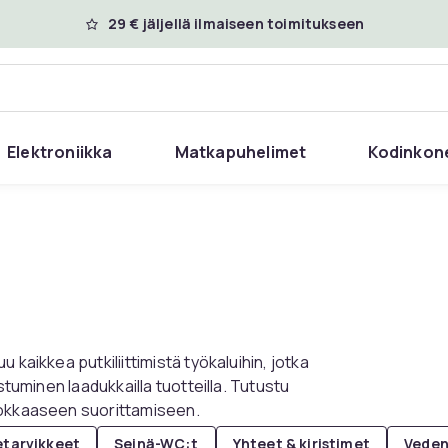
29 € jäljellä ilmaiseen toimitukseen
Elektroniikka
Matkapuhelimet
Kodinkon
kaikkea putkiliittimistä työkaluihin, jotka
stuminen laadukkailla tuotteilla. Tutustu
hokkaaseen suorittamiseen.
tarvikkeet
Seinä-WC:t
Yhteet & kiristimet
Veden