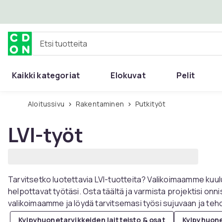
Ohita ja siirry pääsisältöön
Etsi tuotteita
Kaikki kategoriat
Elokuvat
Pelit
Aloitussivu
Rakentaminen
Putkityöt
LVI-työt
Tarvitsetko luotettavia LVI-tuotteita? Valikoimaamme kuuluu 
helpottavat työtäsi. Osta täältä ja varmista projektisi onni
valikoimaamme ja löydä tarvitsemasi työsi sujuvaan ja te
Kylpyhuonetarvikkeiden laitteisto & osat
Kylpyhuone