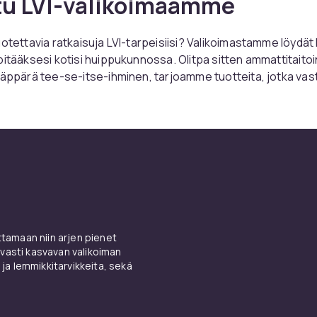
tu LVI-valikoimaamme
uotettavia ratkaisuja LVI-tarpeisiisi? Valikoimastamme löydät
pitääksesi kotisi huippukunnossa. Olitpa sitten ammattitaitoi
näppärä tee-se-itse-ihminen, tarjoamme tuotteita, jotka vas
vaatimuksiasi.
tuotteet on valittu huolellisesti korkean laadun ja pitkäikäis
varmistamiseksi. Putkista ja liittimistä työkaluihin ja lisävarus
kki mitä tarvitset sekä pienten että suurten projektien toteu
itteemme on tarjota asiakkaillemme paras valikoima laadukk
ettavalla ja kätevällä tavalla.
uotteet ja löydä oikeat ratkaisut LVI-tarpeisiisi. Tarvitsetpa s
ien vaihtoa tai uusien järjestelmien asentamista, voit luottaa
amaan niin arjen pienet
tsimäsi meiltä. Osta nyt ja koe ero laajan LVI-valikoimamme av
vasti kasvavan valikoiman
 ja lemmikkitarvikkeita, sekä
ät kaiken parhaan!