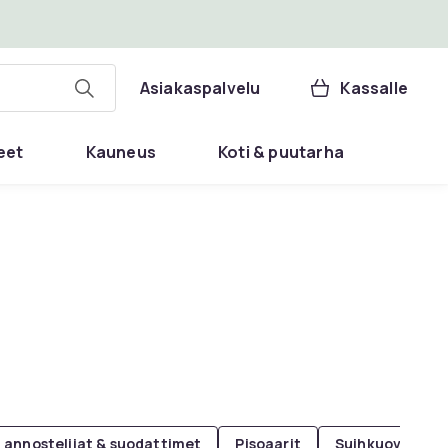
Asiakaspalvelu
Kassalle
eet
Kauneus
Koti & puutarha
 annostelijat & suodattimet
Pisoaarit
Suihkuovet & -