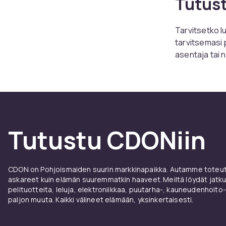
Tutus
Tarvitsetko l
tarvitsemasi 
asentaja tai 
tarpeitasi ja 
Valikoimamme 
suorituskyvyn 
meillä on kai
CDONilla tavo
Tutustu CDONiin
tuotteita luot
Katso kaikki t
vanhojen putk
CDON on Pohjoismaiden suurin markkinapaikka. Autamme toteutt
että löydät e
askareet kuin elämän suuremmatkin haaveet. Meiltä löydät jatku
pelituotteita, leluja, elektroniikkaa, puutarha-, kauneudenhoito-
CDONilta löyd
paljon muuta. Kaikki välineet elämään, yksinkertaisesti.