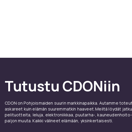
Tutustu CDONiin
CDON on Pohjoismaiden suurin markkinapaikka. Autamme toteutt
askareet kuin elämän suuremmatkin haaveet. Meiltä löydät jatku
pelituotteita, leluja, elektroniikkaa, puutarha-, kauneudenhoito-
paljon muuta. Kaikki välineet elämään, yksinkertaisesti.