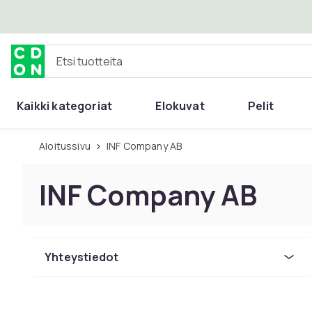
Ohita ja siirry pääsisältöön
Etsi tuotteita
Kaikki kategoriat
Elokuvat
Pelit
Aloitussivu
INF Company AB
INF Company AB
Yhteystiedot