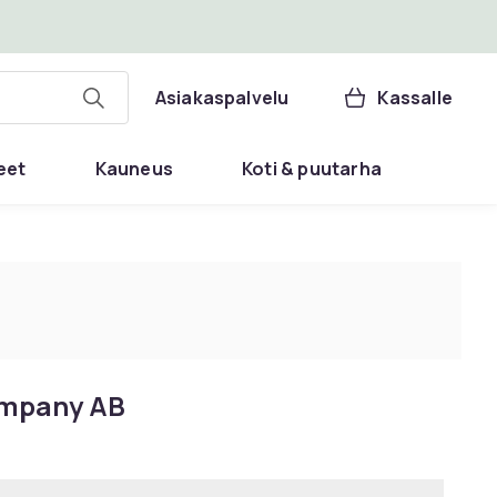
Asiakaspalvelu
Kassalle
eet
Kauneus
Koti & puutarha
ompany AB