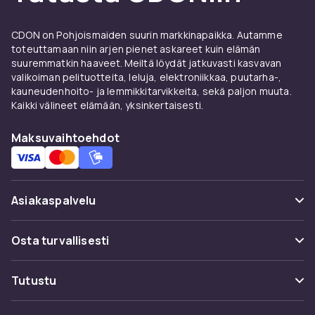
Analoginen, digitaalinen vai
alykello
CDON on Pohjoismaiden suurin markkinapaikka. Autamme
Analogiset rannerannekellot antavat klassisen
toteuttamaan niin arjen pienet askareet kuin elämän
suuremmatkin haaveet. Meiltä löydät jatkuvasti kasvavan
ja ajattoman ilmeen. Digitaaliset kellot
valikoiman pelituotteita, leluja, elektroniikkaa, puutarha-,
nayttavat ajan numeroina ja ovat
kauneudenhoito- ja lemmikkitarvikkeita, sekä paljon muuta.
toiminnallisempia. Alykellot yhdistavan
Kaikki välineet elämään, yksinkertaisesti.
perinteisen kellomuotoilun alypuhelimen
toimintoihin.
Maksuvaihtoehdot
Miesten, naisten ja unisex-
kellot
Asiakaspalvelu
Miestenkelloissa on tyypillisesti suuremmat
kuoret 38-45 mm. Naistenkellot ovat
Usein kysyttyä (UKK)
Osta turvallisesti
elegantimpia.
Casio
G-Shock-sarja on
Seuraa pakettia
tunnettu unisex-vaihtoehto.
Maksuvaihtoehdot
Tutustu
Kello-lisatarvikkeet
Peruuta & palauta tästä
Toimitus