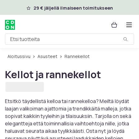
Ohita ja siirry pääsisältöön
29 € jäljellä ilmaiseen toimitukseen
Etsi tuotteita
Aloitussivu
Asusteet
Rannekellot
Kellot ja rannekellot
Etsitkö täydellistä kelloa tai rannekelloa? Meiltä löydät
laajan valikoiman ajattomia ja trendikkäitä malleja, jotka
sopivat kaikkiin tyyleihin ja tilaisuuksiin. Tarjolla on sekä
elegantteja että toiminnallisia vaihtoehtoja niille, jotka
haluavat seurata aikaa tyylikkäästi. Osta nyt ja löydä
seuraava näyttävä asusteesi laadukkaiden kellojen