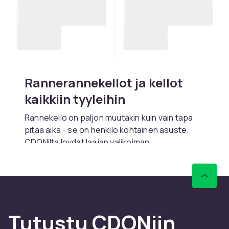
Rannerannekellot ja kellot
kaikkiin tyyleihin
Rannekello on paljon muutakin kuin vain tapa
pitaa aika - se on henkilo kohtainen asuste.
CDONilta loydat laajan valikoiman
rannerannekelloja kaikissa tyyleissa
Casio
lta,
Seiko
ltta,
Timex
ilta ja
Fossil
ista.
Rannerannekellolla on pitka historia ja se on
kehittynyt pelkasta ajan nayttajasta
statussymboliksi ja muodiasusteeksi.
Tutustu CDONiin