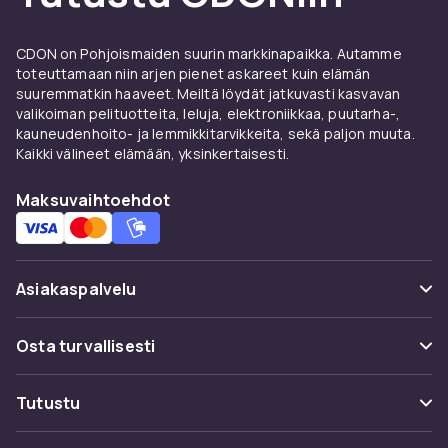
turvallisella ostoksella.
CDON on Pohjoismaiden suurin markkinapaikka. Autamme
toteuttamaan niin arjen pienet askareet kuin elämän
suuremmatkin haaveet. Meiltä löydät jatkuvasti kasvavan
valikoiman pelituotteita, leluja, elektroniikkaa, puutarha-,
kauneudenhoito- ja lemmikkitarvikkeita, sekä paljon muuta.
Kaikki välineet elämään, yksinkertaisesti.
Maksuvaihtoehdot
Asiakaspalvelu
Usein kysyttyä (UKK)
Osta turvallisesti
Seuraa pakettia
Maksuvaihtoehdot
Tutustu
Peruuta & palauta tästä
Toimitus