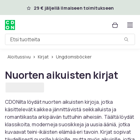
Ohita ja siirry pääsisältöön
29 € jäljellä ilmaiseen toimitukseen
Etsi tuotteita
Aloitussivu
Kirjat
Ungdomsböcker
Nuorten aikuisten kirjat
CDONilta löydät nuorten aikuisten kirjoja, jotka
käsittelevät kaikkea jännittävistä seikkailuista ja
romantiikasta arkipäivän tuttuihin aiheisiin. Täältä löydät
klassikoita, moderneja suosikkeja ja uusia ääniä, jotka
kuvaavat teini-ikäisten elämää eri tavoin. Kirjat sopivat
täydellisesti nuorille lukijoille, mutta myös aikuisille, jotka