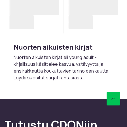
Nuorten aikuisten kirjat
Nuorten aikuisten kirjat eli young adult -
kirjallisuus käsittelee kasvua, ystävyyttä ja
ensirakkautta koukuttavien tarinoiden kautta.
Löydä suositut sarjat fantasiasta
romantiikkaan.
Osta nuorten aikuisten kirjoja
netistä CDONilta
CDONilta löydät laajan valikoiman nuorten
Tutustu CDONiin
aikuisten kirjoja – nopealla toimituksella ja