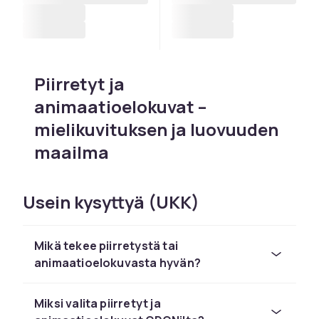
Piirretyt ja
animaatioelokuvat –
mielikuvituksen ja luovuuden
maailma
Kuvittele, että voit luoda minkä tahansa
maailman, mitkä tahansa hahmot ja mitkä
Usein kysyttyä (UKK)
tahansa tarinat, ilman rajoituksia. Juuri sitä
piirretyt ja animaatioelokuvat tekevät. Ne
Mikä tekee piirretystä tai
avaavat loputtoman mielikuvituksen ja
animaatioelokuvasta hyvän?
luovuuden maailman, jossa kaikki on
mahdollista. Näemme kaikkea perinteisestä
2D-animaatiosta uraauurtavaan 3D-
Miksi valita piirretyt ja
teknologiaan, ja genre kehittyy ja innovoi