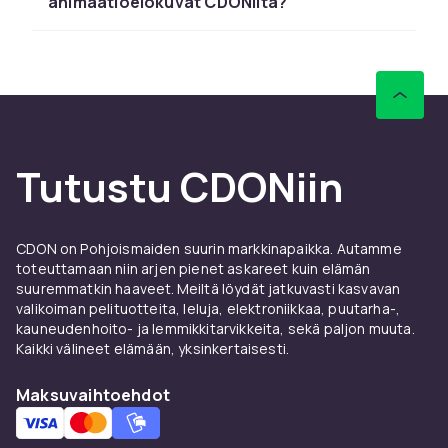
animaatioelokuvat CDONilta?
jatkuvasti. Tiesitkö, että monet
animaatioelokuvat ovat voittaneet
arvostettuja palkintoja ja niitä on ylistetty
tarinoistaan ​​ja taiteellisuudestaan?
Mikä tekee piirretystä tai
animaatioelokuvasta hyvän?
Tutustu CDONiin
Mikä tekee joistakin piirretyistä ja
animaatioelokuvista ajattomia klassikoita, kun
taas toiset unohdetaan nopeasti? Se on usein
CDON on Pohjoismaiden suurin markkinapaikka. Autamme
toteuttamaan niin arjen pienet askareet kuin elämän
yhdistelmä vahvoja hahmoja,
suuremmatkin haaveet. Meiltä löydät jatkuvasti kasvavan
mukaansatempaavaa käsikirjoitusta,
valikoiman pelituotteita, leluja, elektroniikkaa, puutarha-,
ainutlaatuista visuaalista tyyliä ja tarinaa, joka
kauneudenhoito- ja lemmikkitarvikkeita, sekä paljon muuta.
koskettaa meitä emotionaalisella tasolla. Hyvä
Kaikki välineet elämään, yksinkertaisesti.
animaatioelokuva voi saada meidät nauramaan,
itkemään, ajattelemaan ja unelmoimaan. Se voi
Maksuvaihtoehdot
myös olla uskomattoman viihdyttävä ja
jännittävä. Äläkä unohda tutustua eri maiden