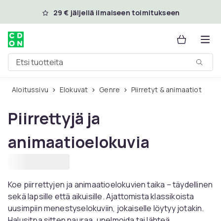
Ohita ja siirry pääsisältöön
29 € jäljellä ilmaiseen toimitukseen
Etsi tuotteita
Aloitussivu
Elokuvat
Genre
Piirretyt & animaatiot
Piirrettyjä ja
animaatioelokuvia
Koe piirrettyjen ja animaatioelokuvien taika – täydellinen
sekä lapsille että aikuisille. Ajattomista klassikoista
uusimpiin menestyselokuviin, jokaiselle löytyy jotakin.
Halusitpa sitten nauraa, unelmoida tai lähteä