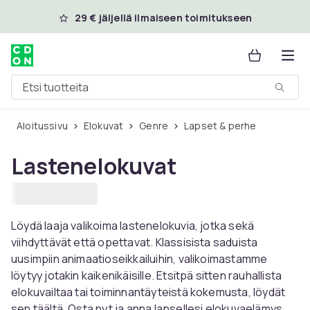
Ohita ja siirry pääsisältöön
29 € jäljellä ilmaiseen toimitukseen
Etsi tuotteita
Aloitussivu
Elokuvat
Genre
Lapset & perhe
Lastenelokuvat
Löydä laaja valikoima lastenelokuvia, jotka sekä
viihdyttävät että opettavat. Klassisista saduista
uusimpiin animaatioseikkailuihin, valikoimastamme
löytyy jotakin kaikenikäisille. Etsitpä sitten rauhallista
elokuvailtaa tai toiminnantäyteistä kokemusta, löydät
sen täältä. Osta nyt ja anna lapsellesi elokuvaelämys,