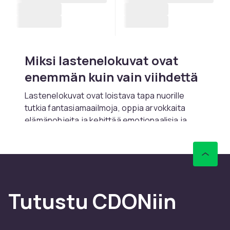
Miksi lastenelokuvat ovat
enemmän kuin vain viihdettä
Lastenelokuvat ovat loistava tapa nuorille
tutkia fantasiamaailmoja, oppia arvokkaita
elämänohjeita ja kehittää emotionaalisia ja
sosiaalisia taitojaan. Etsitpä sitten värikästä
animaatiota sisältävää elokuvaa tai tarinaa,
joka opettaa ystävyyden arvoa, lastenelokuvat
tarjoavat jokaiselle jotakin.
Laaja valikoima kaikenikäisille
Tutustu CDONiin
Taaperoista vanhempiin lapsiin, on olemassa
laaja valikoima elokuvia, jotka sopivat lapsesi