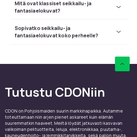
Mitä ovat klassiset seikkailu- ja
mutta päättyvät kauas
fantasiaelokuvat?
Haaveiletko vaeltamisesta lumottujen metsien
läpi, lohikäärmeiden kanssa taistelemisesta tai
Sopivatko seikkailu- ja
muinaisten ennustusten paljastamisesta?
fantasiaelokuvat koko perheelle?
Silloin fantasiaelokuvat ovat sinun genresi. Tai
ehkä haluat lähteä arkeologiselle seikkailulle,
kiivetä raunioille tai ottaa osaa
hengenvaaralliseen tehtävään? Silloin seikkailu
on sitä, mitä etsit. Piditpä sitten Harry
Potterista, Taru sormusten herrasta, Indiana
Jonesista tai Noiturista – matka alkaa täältä.
Tutustu CDONiin
Jokaiselle jotakin –
eeppisestä yksinkertaiseen
CDON on Pohjoismaiden suurin markkinapaikka. Autamme
toteuttamaan niin arjen pienet askareet kuin elämän
Sinun ei tarvitse olla fantasia- tai
suuremmatkin haaveet. Meiltä löydät jatkuvasti kasvavan
toimintaelokuvan ystävä pitääksesi näistä
valikoiman pelituotteita, leluja, elektroniikkaa, puutarha-,
elokuvista. Jotkut kiehtovat loistosta, toiset
kauneudenhoito- ja lemmikkitarvikkeita, sekä paljon muuta.