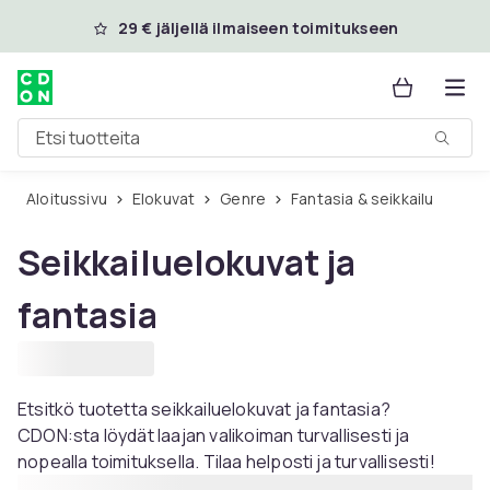
Ohita ja siirry pääsisältöön
29 € jäljellä ilmaiseen toimitukseen
Etsi tuotteita
Aloitussivu
Elokuvat
Genre
Fantasia & seikkailu
Seikkailuelokuvat ja
fantasia
Etsitkö tuotetta seikkailuelokuvat ja fantasia?
CDON:sta löydät laajan valikoiman turvallisesti ja
nopealla toimituksella. Tilaa helposti ja turvallisesti!