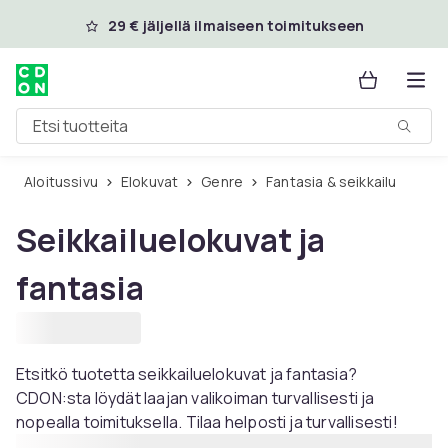
Ohita ja siirry pääsisältöön
29 € jäljellä ilmaiseen toimitukseen
Etsi tuotteita
Aloitussivu
Elokuvat
Genre
Fantasia & seikkailu
Seikkailuelokuvat ja
fantasia
Etsitkö tuotetta seikkailuelokuvat ja fantasia?
CDON:sta löydät laajan valikoiman turvallisesti ja
nopealla toimituksella. Tilaa helposti ja turvallisesti!