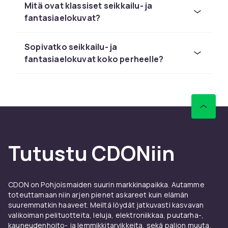
Mitä ovat klassiset seikkailu- ja
mutta päättyvät kauas
fantasiaelokuvat?
Haaveiletko vaeltamisesta lumottujen metsien
läpi, lohikäärmeiden kanssa taistelemisesta tai
Sopivatko seikkailu- ja
muinaisten ennustusten paljastamisesta?
fantasiaelokuvat koko perheelle?
Silloin fantasiaelokuvat ovat sinun genresi. Tai
ehkä haluat lähteä arkeologiselle seikkailulle,
kiivetä raunioille tai ottaa osaa
hengenvaaralliseen tehtävään? Silloin seikkailu
on sitä, mitä etsit. Piditpä sitten Harry
Potterista, Taru sormusten herrasta, Indiana
Jonesista tai Noiturista – matka alkaa täältä.
Tutustu CDONiin
Jokaiselle jotakin –
eeppisestä yksinkertaiseen
CDON on Pohjoismaiden suurin markkinapaikka. Autamme
toteuttamaan niin arjen pienet askareet kuin elämän
Sinun ei tarvitse olla fantasia- tai
suuremmatkin haaveet. Meiltä löydät jatkuvasti kasvavan
toimintaelokuvan ystävä pitääksesi näistä
valikoiman pelituotteita, leluja, elektroniikkaa, puutarha-,
elokuvista. Jotkut kiehtovat loistosta, toiset
kauneudenhoito- ja lemmikkitarvikkeita, sekä paljon muuta.