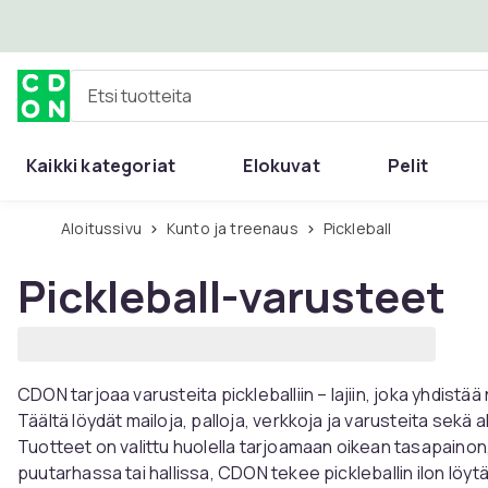
Ohita ja siirry pääsisältöön
Etsi tuotteita
Kaikki kategoriat
Elokuvat
Pelit
Aloitussivu
Kunto ja treenaus
Pickleball
Pickleball-varusteet
CDON tarjoaa varusteita pickleballiin – lajiin, joka yhdist
Täältä löydät mailoja, palloja, verkkoja ja varusteita sekä alo
Tuotteet on valittu huolella tarjoamaan oikean tasapainon,
puutarhassa tai hallissa, CDON tekee pickleballin ilon löy