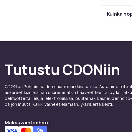
jokaisella ma
suhteen.
Kuinka nop
Valits
harra
Katso koko p
varusteet.
Tutustu CDONiin
Aloittelijoil
spot ja hyvä 
osumissa ja 
CDON on Pohjoismaiden suurin markkinapaikka. Autamme toteutt
valitsevat us
askareet kuin elämän suuremmatkin haaveet. Meiltä löydät jatku
tarkkuutta.
pelituotteita, leluja, elektroniikkaa, puutarha-, kauneudenhoito-
paljon muuta. Kaikki välineet elämään, yksinkertaisesti.
Kengät ovat t
kenkiä, joissa 
nopeita suunn
Maksuvaihtoehdot
tarvittava lat