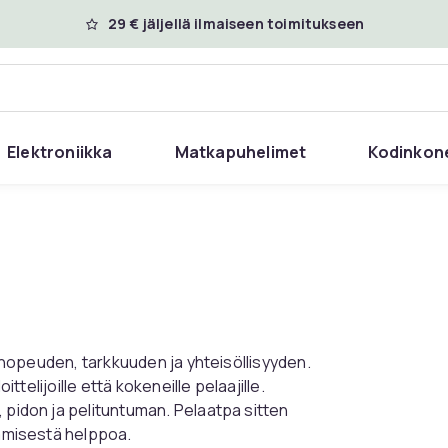
29 € jäljellä ilmaiseen toimitukseen
Elektroniikka
Matkapuhelimet
Kodinkon
ää nopeuden, tarkkuuden ja yhteisöllisyyden.
ittelijoille että kokeneille pelaajille.
 pidon ja pelituntuman. Pelaatpa sitten
tämisestä helppoa.