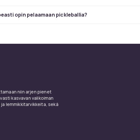
teriaalilla on omat ominaisuutensa voiman, hallinnan ja tunno
easti opin pelaamaan pickleballia?
e oikeat varusteet pickleballi
stamiseen
ickleball-valikoimamme
cdon.fi/urheilu/pickleball
ja löydä tar
le suositellaan keskipainoista mailaa (230–240 g), jossa on suu
hallinta. Tällaiset mailat ovat anteeksiantavia epäkeskosissa
auttavat kehittämään oikean tekniikan. Kokeneemmat pelaaja
amaan niin arjen pienet
ein kevyempiä hiilikuitumailoja, jotka tarjoavat enemmän nope
vasti kasvavan valikoiman
 ja lemmikkitarvikkeita, sekä
ärkeä osa pickleball-varustusta. Suositellaan tennis- tai pick
on hyvä lateraalinen tuki, sillä laji sisältää paljon sivuttaisliikk
anmuutoksia. Juoksukenkiä ei suositella, koska niistä puutt
eraalinen tuki.