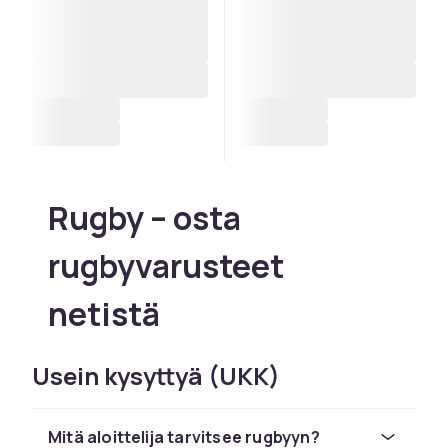
Rugby – osta
rugbyvarusteet
netistä
Rugby on vauhdikas ja fyysisesti vaativa
Usein kysyttyä (UKK)
joukkueurheilulaji, joka edellyttää oikeita
varusteita sekä turvallisen että tehokkaan
pelaamisen mahdollistamiseksi. Olitpa sitten
Mitä aloittelija tarvitsee rugbyyn?