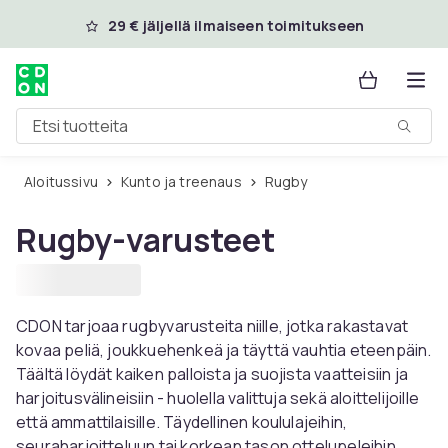
Ohita ja siirry pääsisältöön
29 € jäljellä ilmaiseen toimitukseen
Etsi tuotteita
Aloitussivu
Kunto ja treenaus
Rugby
Rugby-varusteet
CDON tarjoaa rugbyvarusteita niille, jotka rakastavat
kovaa peliä, joukkuehenkeä ja täyttä vauhtia eteenpäin.
Täältä löydät kaiken palloista ja suojista vaatteisiin ja
harjoitusvälineisiin - huolella valittuja sekä aloittelijoille
että ammattilaisille. Täydellinen koululajeihin,
seuraharjoitteluun tai korkean tason ottelupeleihin.