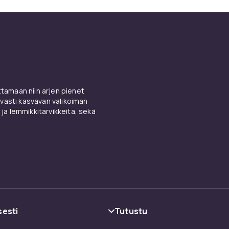
amaan niin arjen pienet
vasti kasvavan valikoiman
 ja lemmikkitarvikkeita, sekä
sesti
Tutustu
oehdot
Kategoriat