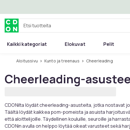
Ohita ja siirry pääsisältöön
Etsi tuotteita
Kaikki kategoriat
Elokuvat
Pelit
Aloitussivu
Kunto ja treenaus
Cheerleading
Cheerleading-asustee
CDONilta löydät cheerleading-asusteita, jotka nostavat joka
Täältä löydät kaikkea pom-pomeista ja asuista harjoitusväli
että aloittelijoille. Täydellinen kouluille, seuroille ja harrast
CDONin avulla on helppo löytää oikeat varusteet sekä harjoi