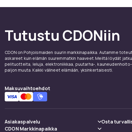
Tutustu CDONiin
CDON on Pohjoismaiden suurin markkinapaikka. Autamme toteutt
askareet kuin elämän suuremmatkin haaveet. Meiltä löydät jatku
pelituotteita, leluja, elektroniikkaa, puutarha-, kauneudenhoito-
paljon muuta. Kaikki välineet elämään, yksinkertaisesti.
Maksuvaihtoehdot
Asiakaspalvelu
Osta turvalli
CDON Markkinapaikka
Usein kysyttyä (UKK)
Maksuvaiht