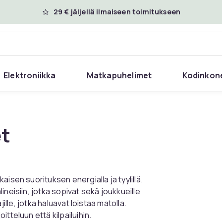
29 € jäljellä ilmaiseen toimitukseen
Elektroniikka
Matkapuhelimet
Kodinkon
t
isen suorituksen energialla ja tyylillä.
neisiin, jotka sopivat sekä joukkueille
ajille, jotka haluavat loistaa matolla.
tteluun että kilpailuihin.